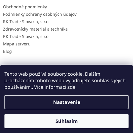
Obchodné podmienky
Podmienky ochrany osobných údajov
RK Trade Slovakia, s.r.o.
Zdravotnícky materiál a technika
RK Trade Slovakia, s.r.o.
Mapa serveru
Blog
Tento web používá soubory cookie. Dalším
Mapa AED na Slovensku
procházením tohoto webu vyjadřujete souhlas s jejich
používáním.. Více informací
zde
.
Nastavenie
Vytvoril Shoptet
Súhlasím
Copyright 2026
MedicalStore
. Všetky práva vyhradené.