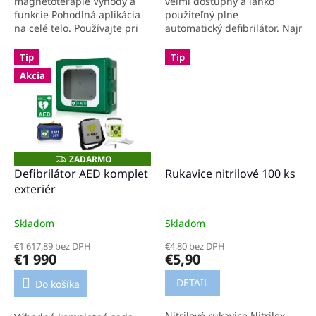
magnetoterapie Výhody a
veľmi dostupný a ľahko
funkcie Pohodlná aplikácia
použiteľný plne
na celé telo. Používajte pri
automatický defibrilátor. Najmo
väčšine zdravotných
prístroj, s najmodernejšou
ťažkostí. Patentovaná 3D
technológiou. Spoľahlivý...
Tip
Tip
technológia. Hĺbkové...
Akcia
ZADARMO
Z
A
Defibrilátor AED komplet
Rukavice nitrilové 100 ks
D
exteriér
A
R
M
O
Skladom
Skladom
€1 617,89 bez DPH
€4,80 bez DPH
€1 990
€5,90
DETAIL
Do košíka
Nitrilové rukavice Nitrilex