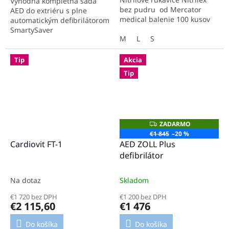
Výhodná kompletná sada
bez pudru od Mercator
AED do extriéru s plne
medical balenie 100 kusov
automatickým defibrilátorom
SmartySaver
M
L
S
Tip
Akcia
Tip
ZADARMO
Z
A
€1 845
–20 %
D
Cardiovit FT-1
AED ZOLL Plus
A
R
defibrilátor
M
O
Na dotaz
Skladom
€1 720 bez DPH
€1 200 bez DPH
€2 115,60
€1 476
Do košíka
Do košíka