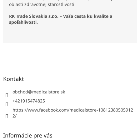
oblasti zdravotnej starostlivosti.
RK Trade Slovakia s.r.o. – Vaša cesta ku kvalite a
spoľahlivosti.
Z
á
p
ä
Kontakt
t
i
obchod
@
medicalstore.sk
e
+421915474825
https://www.facebook.com/medicalstore-10812380505912
2/
Informácie pre vás