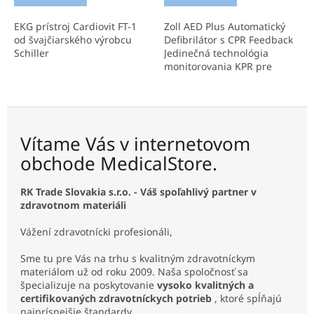
EKG prístroj Cardiovit FT-1
Zoll AED Plus Automatický
od švajčiarského výrobcu
Defibrilátor s CPR Feedback
Schiller
Jedinečná technológia
monitorovania KPR pre
slovenské úrady a firmy
Pokročilý automatický
defibrilátor s revolučnou...
Vítame Vás v internetovom
obchode MedicalStore.
RK Trade Slovakia s.r.o. - Váš spoľahlivý partner v
zdravotnom materiáli
Vážení zdravotnícki profesionáli,
Sme tu pre Vás na trhu s kvalitným zdravotníckym
materiálom už od roku 2009. Naša spoločnosť sa
špecializuje na poskytovanie
vysoko kvalitných a
certifikovaných zdravotníckych potrieb
, ktoré spĺňajú
najprísnejšie štandardy.