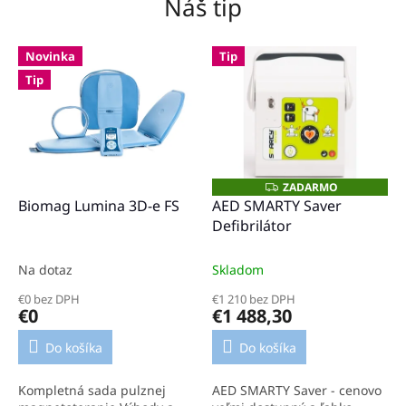
Náš tip
d
e
Novinka
Tip
M
Tip
e
d
i
c
a
ZADARMO
Z
A
Biomag Lumina 3D-e FS
AED SMARTY Saver
l
D
Defibrilátor
A
S
R
M
t
O
Na dotaz
Skladom
o
€0 bez DPH
€1 210 bez DPH
€0
€1 488,30
r
e
Do košíka
Do košíka
.
Kompletná sada pulznej
AED SMARTY Saver - cenovo