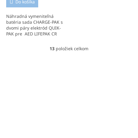
Do košíka
Náhradná vymeniteľná
batéria sada CHARGE-PAK s
dvomi páry elektród QUIK-
PAK pre AED LIFEPAK CR
PLUS.
13
položiek celkom
O
v
l
á
d
a
c
i
e
p
r
v
k
y
v