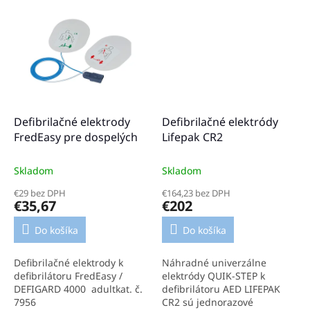
Osatu Bexen Cardioline
Mindray
Defibrilačné elektrody
Defibrilačné elektródy
FredEasy pre dospelých
Lifepak CR2
Skladom
Skladom
€29 bez DPH
€164,23 bez DPH
€35,67
€202
Do košíka
Do košíka
Defibrilačné elektrody k
Náhradné univerzálne
defibrilátoru FredEasy /
elektródy QUIK-STEP k
DEFIGARD 4000 adultkat. č.
defibrilátoru AED LIFEPAK
7956
CR2 sú jednorazové