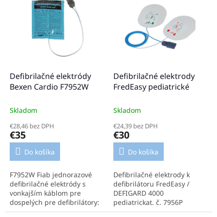
ý
r
p
o
i
d
s
u
p
k
r
t
o
o
d
Defibrilačné elektródy
Defibrilačné elektrody
v
u
Bexen Cardio F7952W
FredEasy pediatrické
k
t
Skladom
Skladom
o
€28,46 bez DPH
€24,39 bez DPH
v
€35
€30
Do košíka
Do košíka
F7952W Fiab jednorazové
Defibrilačné elektrody k
defibrilačné elektródy s
defibrilátoru FredEasy /
vonkajším káblom pre
DEFIGARD 4000
dospelých pre defibrilátory:
pediatrickat. č. 7956P
Medtronic-Physiocontrol