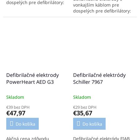
dospelých pre defibrilátory:
vonkajším káblom pre
Medtronic-Physiocontrol
dospelých pre defibrilátory:
- LIFEPAK 9, 10, 12, 15, 20,
Medtronic-Physiocontrol
20E, 500, 1000, CR...
Osatu Bexen Cardioline
Mindray
Defibrilačné elektrody
Defibrilačné elektródy
PowerHeart AED G3
Schiller 7967
Skladom
Skladom
€39 bez DPH
€29 bez DPH
€47,97
€35,67
Do košíka
Do košíka
Akčná cena zdôvodu
Defibrilačné elektródy FIAB