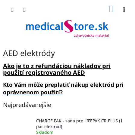
Prejsť
NÁKU
na
obsah
KOŠÍK
AED elektródy
Ako je to z refundáciou nákladov pri
použití registrovaného AED
Kto Vám môže preplatiť nákup elektród pri
oprávnenom použití?
Najpredávanejšie
CHARGE PAK - sada pre LIFEPAK CR PLUS (1
pár elektród)
Skladom