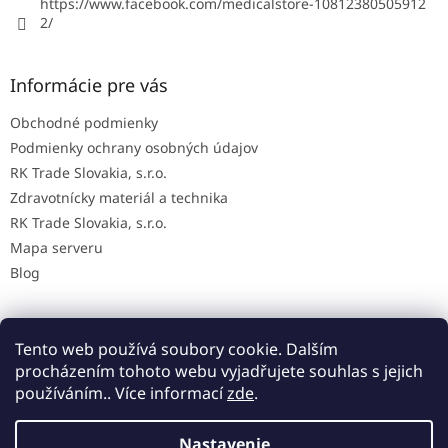
https://www.facebook.com/medicalstore-10812380505912
2/
Informácie pre vás
Obchodné podmienky
Podmienky ochrany osobných údajov
RK Trade Slovakia, s.r.o.
Zdravotnícky materiál a technika
RK Trade Slovakia, s.r.o.
Mapa serveru
Blog
Tento web používá soubory cookie. Dalším
Mapa AED na Slovensku
procházením tohoto webu vyjadřujete souhlas s jejich
používáním.. Více informací
zde
.
Nastavenie