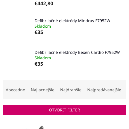
€442,80
Defibrilačné elektródy Mindray F7952W
Skladom
€35
Defibrilačné elektródy Bexen Cardio F7952W
Skladom
€35
R
a
Abecedne
Najlacnejšie
Najdrahšie
Najpredávanejšie
d
e
n
OTVORIŤ FILTER
i
e
V
p