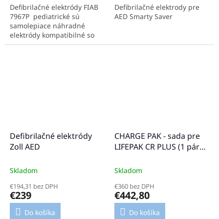
Defibrilačné elektródy FIAB
Defibrilačné elektrody pre
7967P pediatrické sú
AED Smarty Saver
samolepiace náhradné
elektródy kompatibilné so
zariadeniami Schiller FRED
PA-1, FRED Easyport, Argus
Pro...
Defibrilačné elektródy
CHARGE PAK - sada pre
Zoll AED
LIFEPAK CR PLUS (1 pár
elektród)
Skladom
Skladom
€194,31 bez DPH
€360 bez DPH
€239
€442,80
Do košíka
Do košíka