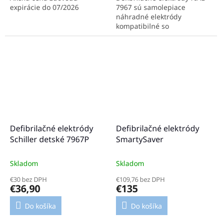
expirácie do 07/2026
7967 sú samolepiace
náhradné elektródy
kompatibilné so
zariadeniami Schiller FRED
PA-1, FRED Easyport, Argus
Pro LifeCare 1, Argus Pro
LifeCare 2 a...
Defibrilačné elektródy
Defibrilačné elektródy
Schiller detské 7967P
SmartySaver
Skladom
Skladom
€30 bez DPH
€109,76 bez DPH
€36,90
€135
Do košíka
Do košíka