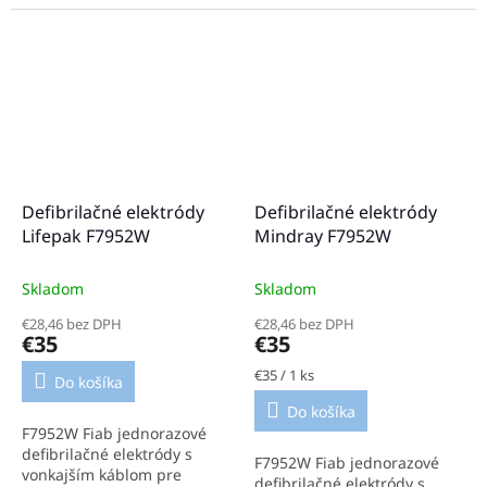
elektródy určené pre KPR u
dospelých aj detských
pacientov. Vďaka farebnému
rozlíšeniu...
Defibrilačné elektródy
Defibrilačné elektródy
Lifepak F7952W
Mindray F7952W
Skladom
Skladom
€28,46 bez DPH
€28,46 bez DPH
€35
€35
Jednotková
€35 / 1 ks
Do košíka
cena:
Do košíka
F7952W Fiab jednorazové
defibrilačné elektródy s
F7952W Fiab jednorazové
vonkajším káblom pre
defibrilačné elektródy s