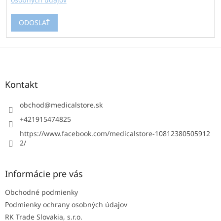
ODOSLAŤ
Z
á
p
ä
Kontakt
t
i
obchod
@
medicalstore.sk
e
+421915474825
https://www.facebook.com/medicalstore-10812380505912
2/
Informácie pre vás
Obchodné podmienky
Podmienky ochrany osobných údajov
RK Trade Slovakia, s.r.o.