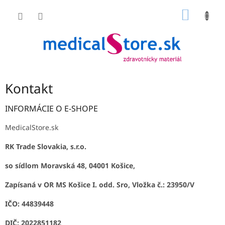
Prejsť
NÁKU
na
obsah
KOŠÍK
Kontakt
INFORMÁCIE O E-SHOPE
MedicalStore.sk
RK Trade Slovakia, s.r.o.
so sídlom Moravská 48, 04001 Košice,
Zapísaná v OR MS Košice I. odd. Sro, Vložka č.: 23950/V
IČO: 44839448
DIČ: 2022851182