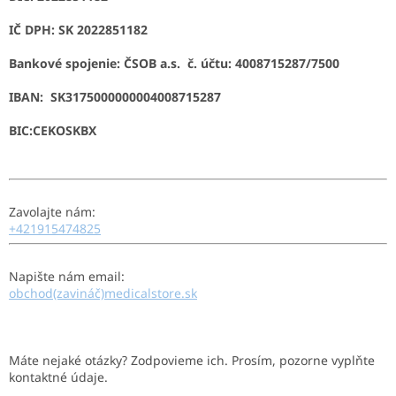
IČ DPH: SK 2022851182
Bankové spojenie: ČSOB a.s. č. účtu: 4008715287/7500
IBAN: SK3175000000004008715287
BIC:
CEKOSKBX
Zavolajte nám:
+421915474825
Napište nám email:
obchod(zavináč)medicalstore.sk
Máte nejaké otázky? Zodpovieme ich. Prosím, pozorne vyplňte
kontaktné údaje.