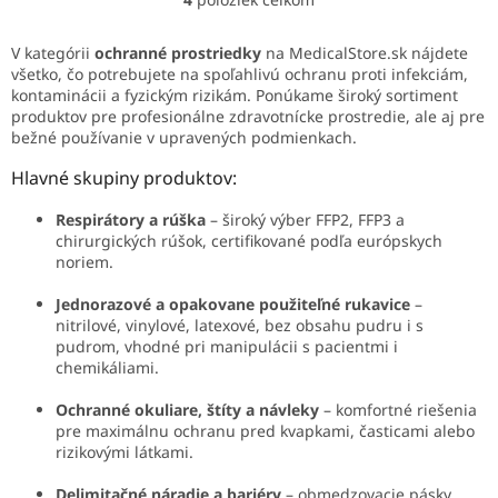
O
v
l
V kategórii
ochranné prostriedky
na MedicalStore.sk nájdete
á
všetko, čo potrebujete na spoľahlivú ochranu proti infekciám,
d
kontaminácii a fyzickým rizikám. Ponúkame široký sortiment
a
produktov pre profesionálne zdravotnícke prostredie, ale aj pre
c
bežné používanie v upravených podmienkach.
i
e
Hlavné skupiny produktov:
p
r
Respirátory a rúška
– široký výber FFP2, FFP3 a
v
chirurgických rúšok, certifikované podľa európskych
k
noriem.
y
v
Jednorazové a opakovane použiteľné rukavice
–
ý
nitrilové, vinylové, latexové, bez obsahu pudru i s
p
pudrom, vhodné pri manipulácii s pacientmi i
i
chemikáliami.
s
u
Ochranné okuliare, štíty a návleky
– komfortné riešenia
pre maximálnu ochranu pred kvapkami, časticami alebo
rizikovými látkami.
Delimitačné náradie a bariéry
– obmedzovacie pásky,