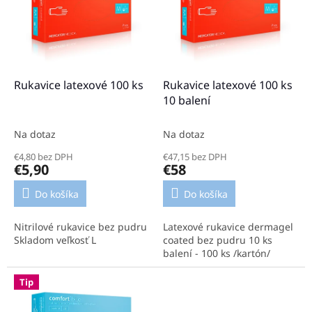
o
i
d
s
u
p
k
r
t
o
o
d
Rukavice latexové 100 ks
Rukavice latexové 100 ks
v
u
10 balení
k
t
Na dotaz
Na dotaz
o
€4,80 bez DPH
€47,15 bez DPH
v
€5,90
€58
Do košíka
Do košíka
Nitrilové rukavice bez pudru
Latexové rukavice dermagel
Skladom veľkosť L
coated bez pudru 10 ks
balení - 100 ks /kartón/
Tip