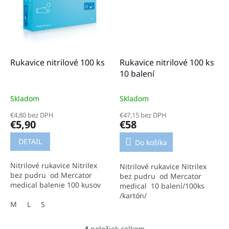
Rukavice nitrilové 100 ks
Rukavice nitrilové 100 ks
10 balení
Skladom
Skladom
€4,80 bez DPH
€47,15 bez DPH
€5,90
€58
DETAIL
Do košíka
Nitrilové rukavice Nitrilex
Nitrilové rukavice Nitrilex
bez pudru od Mercator
bez pudru od Mercator
medical balenie 100 kusov
medical 10 balení/100ks
/kartón/
M
L
S
4
položiek celkom