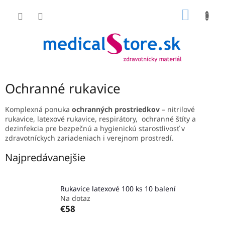
Prejsť
NÁKU
na
obsah
KOŠÍK
Ochranné rukavice
Komplexná ponuka
ochranných prostriedkov
– nitrilové
rukavice, latexové rukavice, respirátory, ochranné štíty a
dezinfekcia pre bezpečnú a hygienickú starostlivosť v
zdravotníckych zariadeniach i verejnom prostredí.
Najpredávanejšie
Rukavice latexové 100 ks 10 balení
Na dotaz
€58