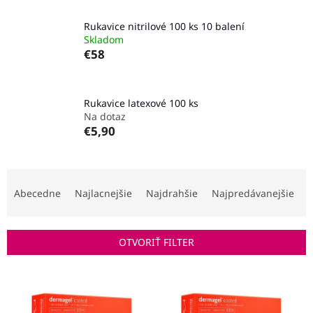
Rukavice nitrilové 100 ks 10 balení
Skladom
€58
Rukavice latexové 100 ks
Na dotaz
€5,90
R
a
Abecedne
Najlacnejšie
Najdrahšie
Najpredávanejšie
d
e
n
OTVORIŤ FILTER
i
e
V
p
ý
r
p