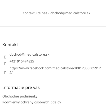
Kontaktujte nás - obchod@medicalstore.sk
Z
á
p
ä
Kontakt
t
i
obchod
@
medicalstore.sk
e
+421915474825
https://www.facebook.com/medicalstore-10812380505912
2/
Informácie pre vás
Obchodné podmienky
Podmienky ochrany osobných údajov