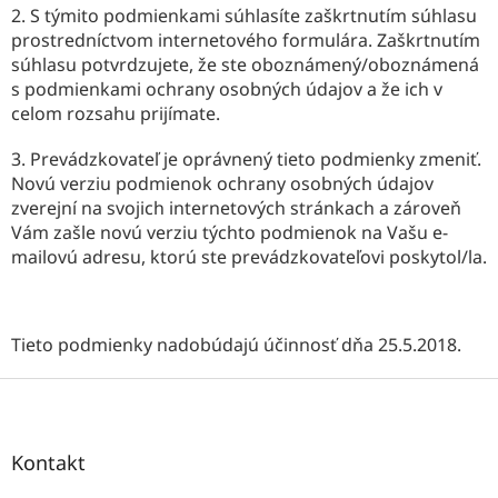
2. S týmito podmienkami súhlasíte zaškrtnutím súhlasu
prostredníctvom internetového formulára. Zaškrtnutím
súhlasu potvrdzujete, že ste oboznámený/oboznámená
s podmienkami ochrany osobných údajov a že ich v
celom rozsahu prijímate.
3. Prevádzkovateľ je oprávnený tieto podmienky zmeniť.
Novú verziu podmienok ochrany osobných údajov
zverejní na svojich internetových stránkach a zároveň
Vám zašle novú verziu týchto podmienok na Vašu e-
mailovú adresu, ktorú ste prevádzkovateľovi poskytol/la.
Tieto podmienky nadobúdajú účinnosť dňa 25.5.2018.
Z
á
p
ä
Kontakt
t