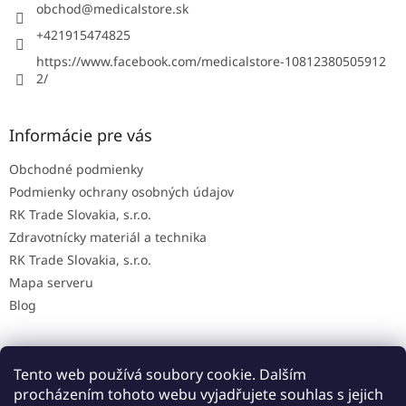
i
obchod
@
medicalstore.sk
e
+421915474825
https://www.facebook.com/medicalstore-10812380505912
2/
Informácie pre vás
Obchodné podmienky
Podmienky ochrany osobných údajov
RK Trade Slovakia, s.r.o.
Zdravotnícky materiál a technika
RK Trade Slovakia, s.r.o.
Mapa serveru
Blog
Tento web používá soubory cookie. Dalším
Mapa AED na Slovensku
procházením tohoto webu vyjadřujete souhlas s jejich