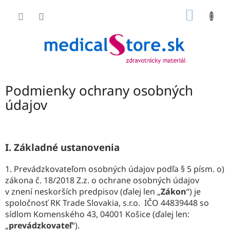
Prejsť
NÁKU
na
obsah
KOŠÍK
Podmienky ochrany osobných
údajov
I.
Základné ustanovenia
1. Prevádzkovateľom osobných údajov podľa § 5 písm. o)
zákona č. 18/2018 Z.z. o ochrane osobných údajov
v znení neskorších predpisov (ďalej len „
Zákon
“) je
spoločnosť RK Trade Slovakia, s.r.o. IČO 44839448 so
sídlom Komenského 43, 04001 Košice (ďalej len:
„
prevádzkovateľ
“).