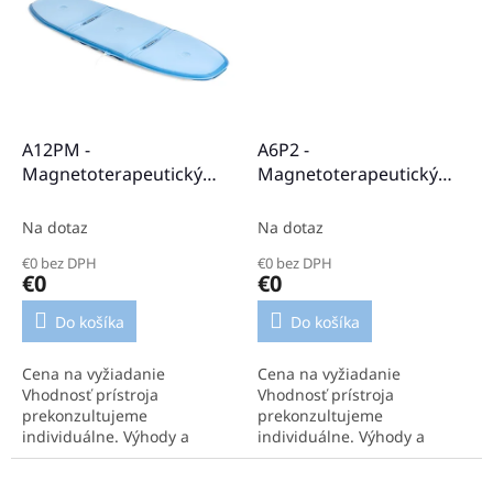
tela....
aplikátor Biomag....
A12PM -
A6P2 -
Magnetoterapeutický
Magnetoterapeutický
aplikátor
aplikátor
Na dotaz
Na dotaz
€0 bez DPH
€0 bez DPH
€0
€0
Do košíka
Do košíka
Cena na vyžiadanie
Cena na vyžiadanie
Vhodnosť prístroja
Vhodnosť prístroja
prekonzultujeme
prekonzultujeme
individuálne. Výhody a
individuálne. Výhody a
parametre aplikátora: Môže
parametre aplikátora:
sa použiť na väčšie časti
Cievkový spínač pre