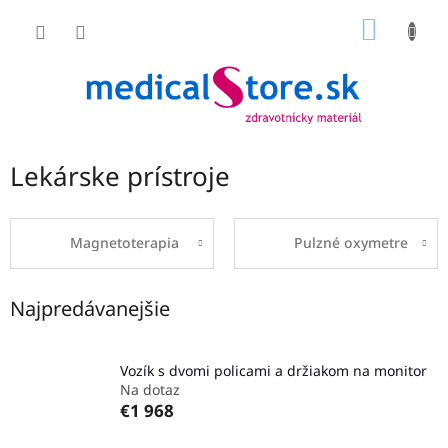
Prejsť
NÁKU
na
obsah
KOŠÍK
Lekárske prístroje
Magnetoterapia
Pulzné oxymetre
Najpredávanejšie
Vozík s dvomi policami a držiakom na monitor
Na dotaz
€1 968