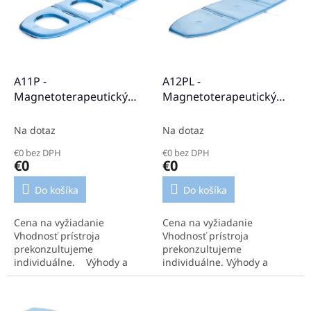
i
d
s
u
p
k
r
t
o
o
d
A11P -
A12PL -
v
u
Magnetoterapeutický
Magnetoterapeutický
k
aplikátor
aplikátor
t
Na dotaz
Na dotaz
o
€0 bez DPH
€0 bez DPH
v
€0
€0
Do košíka
Do košíka
Cena na vyžiadanie
Cena na vyžiadanie
Vhodnosť prístroja
Vhodnosť prístroja
prekonzultujeme
prekonzultujeme
individuálne. Výhody a
individuálne. Výhody a
parametre aplikátora:
parametre aplikátora:
Hĺbkové a povrchové
Pohodlná aplikácia na celé
aplikácie na viaceré časti
telo. Najväčší plochý