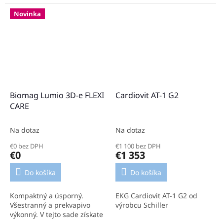
väčšine zdravotných
aplikácia. Hĺbka pôsobenia.
ťažkostí. Patentovaná 3D
Kompaktná a prenosná
Novinka
technológia. Hĺbkové...
sada. Sada Biomag Lumio
3D-e COMFORT...
Biomag Lumio 3D-e FLEXI
Cardiovit AT-1 G2
CARE
Na dotaz
Na dotaz
€0 bez DPH
€1 100 bez DPH
€0
€1 353
Do košíka
Do košíka
Kompaktný a úsporný.
EKG Cardiovit AT-1 G2 od
Všestranný a prekvapivo
výrobcu Schiller
výkonný. V tejto sade získate