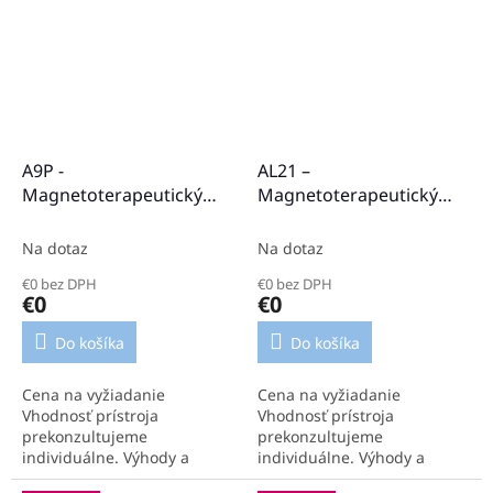
tela. Univerzálny plochý
lokalizované alebo
aplikátor....
predĺžené impulzy.
Intenzívna...
A9P -
AL21 –
Magnetoterapeutický
Magnetoterapeutický
aplikátor
aplikátor
Na dotaz
Na dotaz
€0 bez DPH
€0 bez DPH
€0
€0
Do košíka
Do košíka
Cena na vyžiadanie
Cena na vyžiadanie
Vhodnosť prístroja
Vhodnosť prístroja
prekonzultujeme
prekonzultujeme
individuálne. Výhody a
individuálne. Výhody a
parametre aplikátora
parametre aplikátora: