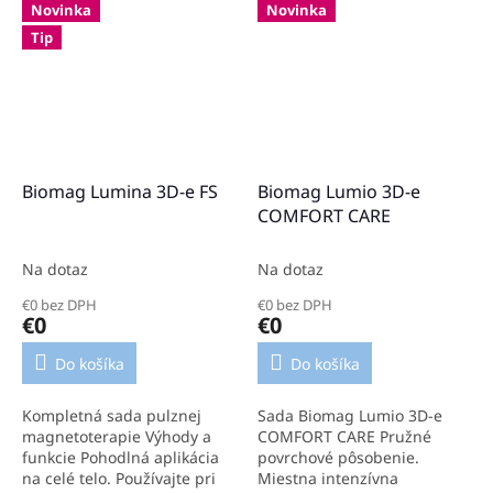
Intenzívna lokálna aplikácia.
Intenzívny lokálny aplikátor
Novinka
Novinka
Tvarovaný lokálny aplikátor
Pre kliniky a rehabilitáciu
Tip
na hlavu....
Dĺžka 210...
Biomag Lumina 3D-e FS
Biomag Lumio 3D-e
COMFORT CARE
Na dotaz
Na dotaz
€0 bez DPH
€0 bez DPH
€0
€0
Do košíka
Do košíka
Kompletná sada pulznej
Sada Biomag Lumio 3D-e
magnetoterapie Výhody a
COMFORT CARE Pružné
funkcie Pohodlná aplikácia
povrchové pôsobenie.
na celé telo. Používajte pri
Miestna intenzívna