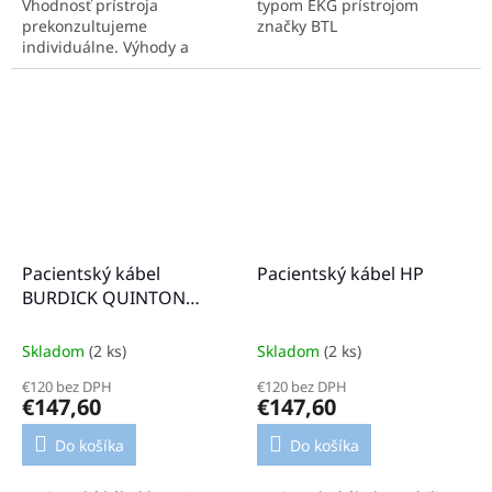
Vhodnosť prístroja
typom EKG prístrojom
prekonzultujeme
značky BTL
individuálne. Výhody a
parametre Maximálny
komfort obsluhy a pacienta
Pohodlné hĺbkové aplikácie
šírka 54 cm,...
Pacientský kábel
Pacientský kábel HP
BURDICK QUINTON
SIEMENS
Skladom
(2 ks)
Skladom
(2 ks)
€120 bez DPH
€120 bez DPH
€147,60
€147,60
Do košíka
Do košíka