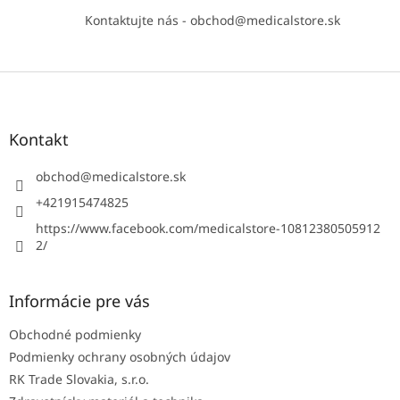
Kontaktujte nás - obchod@medicalstore.sk
Z
á
p
ä
Kontakt
t
i
obchod
@
medicalstore.sk
e
+421915474825
https://www.facebook.com/medicalstore-10812380505912
2/
Informácie pre vás
Obchodné podmienky
Podmienky ochrany osobných údajov
RK Trade Slovakia, s.r.o.