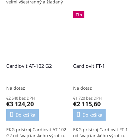
veľmi všestranný a žiadaný
aplikátor A17P s 3D
technológiou. Pulzné
Tip
magnetické pole môžete...
Cardiovit AT-102 G2
Cardiovit FT-1
Na dotaz
Na dotaz
€2 540 bez DPH
€1 720 bez DPH
€3 124,20
€2 115,60
Do košíka
Do košíka
EKG prístroj Cardiovit AT-102
EKG prístroj Cardiovit FT-1
G2 od švajčiarskeho výrobcu
od švajčiarského výrobcu