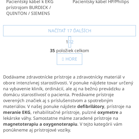
Pacientský kábel k EKG
Pacientsky kábel HP/Philips
prístrojom BURDICK /
QUINTON / SIEMENS
NAČÍTAŤ 17 ĎALŠÍCH
S
1
2
t
O
r
35
položiek celkom
v
á
l
HORE
n
á
k
o
d
v
a
Dodávame zdravotnícke prístroje a zdravotnícky materiál v
a
c
obore intenzívnej starostlivosti. V ponuke nájdete tovar určený
n
i
na vybavenie kliník, ordinácií, ale aj na bežnú prevádzku a
i
e
domácu starostlivosť o pacienta. Predávame prístroje
e
p
overených značiek aj s príslušenstvom a spotrebným
r
materiálov. V našej ponuke nájdete
defibrilátory
, prístroje na
v
meranie EKG
, rehabilitačné prístroje, pulzné
oxymetre
a
k
lekárske váhy. Samostatne máme zaradené prístroje na
y
magnetoterapiu a oxygenoterapiu
. V tejto kategórii vám
v
ponúkneme aj prístrojové vozíky.
ý