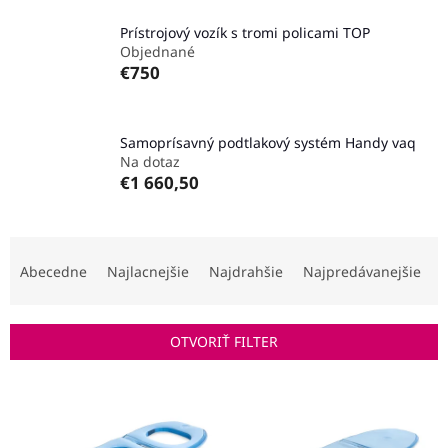
Prístrojový vozík s tromi policami TOP
Objednané
€750
Samoprísavný podtlakový systém Handy vaq
Na dotaz
€1 660,50
R
a
Abecedne
Najlacnejšie
Najdrahšie
Najpredávanejšie
d
e
n
OTVORIŤ FILTER
i
e
V
p
ý
r
p
o