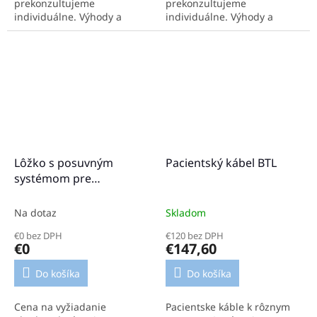
prekonzultujeme
prekonzultujeme
individuálne. Výhody a
individuálne. Výhody a
funkcie zariadenia Možnosť
funkcie zariadenia Možnosť
spustiť dva rôzne programy
spustiť dva rôzne programy
súčasne Nastavenie času a...
súčasne Nastavenie času a
intenzity...
Lôžko s posuvným
Pacientský kábel BTL
systémom pre
magnetoterapeutický
aplikátor SL70
Na dotaz
Skladom
€0 bez DPH
€120 bez DPH
€0
€147,60
Do košíka
Do košíka
Cena na vyžiadanie
Pacientske káble k rôznym