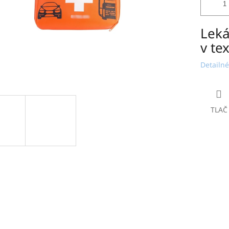
Leká
v te
Detailné
TLAČ