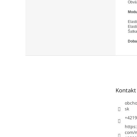
Obväz
Modul
Elast
Elast
Šatka
Doba 
Z
á
p
ä
t
Kontakt
i
e
obch
sk
+4219
https
com/m