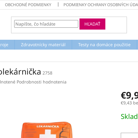
OBCHODNÉ PODMIENKY
PODMIENKY OCHRANY OSOBNÝCH ÚDA
HĽADAŤ
troje
Zdravotnícky materiál
Testy na domáce použitie
olekárnička
2758
rné
notené
Podrobnosti hodnotenia
enie
€9,
tu
€9,43 b
Jednotk
Skla
cena:
čiek.