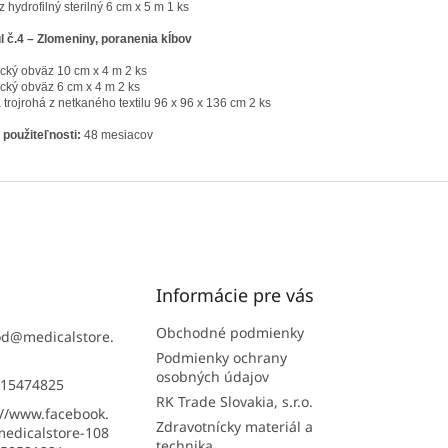
 hydrofilný sterilný 6 cm x 5 m 1 ks
 č.4 – Zlomeniny, poranenia kĺbov
ický obväz 10 cm x 4 m 2 ks
ický obväz 6 cm x 4 m 2 ks
 trojrohá z netkaného textilu 96 x 96 x 136 cm 2 ks
použiteľnosti:
48 mesiacov
Informácie pre vás
Obchodné podmienky
od
@
medicalstore.
Podmienky ochrany
osobných údajov
15474825
RK Trade Slovakia, s.r.o.
://www.facebook.
Zdravotnícky materiál a
edicalstore-108
technika