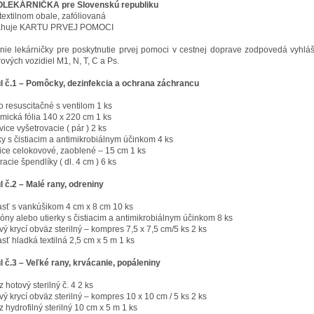
LEKÁRNIČKA pre Slovenskú republiku
v textilnom obale, zafóliovaná
ahuje KARTU PRVEJ POMOCI
nie lekárničky pre poskytnutie prvej pomoci v cestnej doprave zodpovedá vyhlá
ových vozidiel M1, N, T, C a Ps.
l č.1 – Pomôcky, dezinfekcia a ochrana záchrancu
 resuscitačné s ventilom 1 ks
rmická fólia 140 x 220 cm 1 ks
ice vyšetrovacie ( pár ) 2 ks
ky s čistiacim a antimikrobiálnym účinkom 4 ks
ce celokovové, zaoblené – 15 cm 1 ks
racie špendlíky ( dl. 4 cm ) 6 ks
 č.2 – Malé rany, odreniny
sť s vankúšikom 4 cm x 8 cm 10 ks
ny alebo utierky s čistiacim a antimikrobiálnym účinkom 8 ks
ý krycí obväz sterilný – kompres 7,5 x 7,5 cm/5 ks 2 ks
sť hladká textilná 2,5 cm x 5 m 1 ks
 č.3 – Veľké rany, krvácanie, popáleniny
 hotový sterilný č. 4 2 ks
ý krycí obväz sterilný – kompres 10 x 10 cm / 5 ks 2 ks
 hydrofilný sterilný 10 cm x 5 m 1 ks