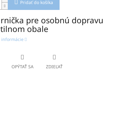
Pridať do košíka
rnička pre osobnú dopravu
xtilnom obale
 informácie
OPÝTAŤ SA
ZDIEĽAŤ