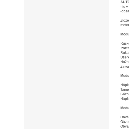
AUTO
- je 
-obs
Zlože
motor
Modu
Rúško
Izote
Rukav
Utier
Nožni
Zatvá
Modul
Nápla
Tampó
Gázov
Nápla
Modul
Obväz
Gázov
Obväz