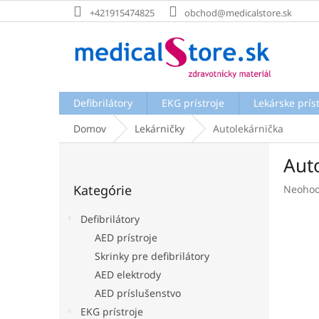
Prejsť
+421915474825
obchod@medicalstore.sk
na
obsah
Defibrilátory
EKG prístroje
Lekárske prís
Domov
Lekárničky
Autolekárnička
B
Aut
o
Preskočiť
č
Kategórie
Prieme
Neohod
kategórie
n
hodnot
ý
produk
Defibrilátory
p
je
AED prístroje
a
0,0
Skrinky pre defibrilátory
z
n
5
e
AED elektrody
hviezdi
l
AED príslušenstvo
EKG prístroje