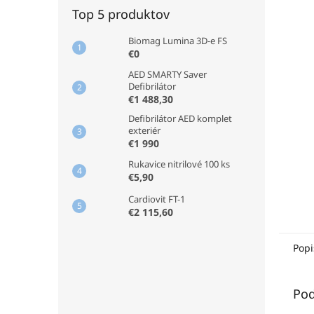
Top 5 produktov
Biomag Lumina 3D-e FS
€0
AED SMARTY Saver
Defibrilátor
€1 488,30
Defibrilátor AED komplet
exteriér
€1 990
Rukavice nitrilové 100 ks
€5,90
Cardiovit FT-1
€2 115,60
Popi
Pod