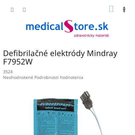
Prejsť
NÁKU
na
obsah
KOŠÍK
Defibrilačné elektródy Mindray
F7952W
3524
Priemerné
Neohodnotené
Podrobnosti hodnotenia
hodnotenie
produktu
je
0,0
z
5
hviezdičiek.