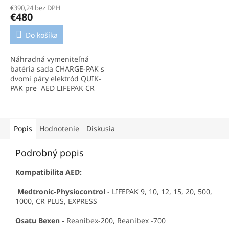
€390,24 bez DPH
€480
Do košíka
Náhradná vymeniteľná
batéria sada CHARGE-PAK s
dvomi páry elektród QUIK-
PAK pre AED LIFEPAK CR
PLUS.
Popis
Hodnotenie
Diskusia
Podrobný popis
Kompatibilita AED:
Medtronic-Physiocontrol
- LIFEPAK 9, 10, 12, 15, 20, 500,
1000, CR PLUS, EXPRESS
Osatu Bexen -
Reanibex-200, Reanibex -700