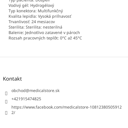
Vodivý gél: Hydrogélový
Typ konektora: Multifunkčný
Kvalita lepidla: Vysoká priľnavosť
Trvanlivosť: 24 mesiacov
Sterilita: Sterilita: nesterilná
Balenie: Jednotlivo zatavené v pároch
Rozsah pracovných teplôt: 0°C až 45°C
Z
á
p
ä
Kontakt
t
i
obchod
@
medicalstore.sk
e
+421915474825
https://www.facebook.com/medicalstore-10812380505912
2/