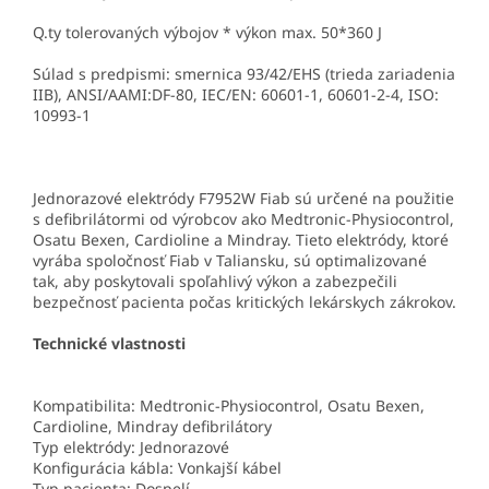
Q.ty tolerovaných výbojov * výkon max. 50*360 J
Súlad s predpismi: smernica 93/42/EHS (trieda zariadenia
IIB), ANSI/AAMI:DF-80, IEC/EN: 60601-1, 60601-2-4, ISO:
10993-1
Jednorazové elektródy F7952W Fiab sú určené na použitie
s defibrilátormi od výrobcov ako Medtronic-Physiocontrol,
Osatu Bexen, Cardioline a Mindray. Tieto elektródy, ktoré
vyrába spoločnosť Fiab v Taliansku, sú optimalizované
tak, aby poskytovali spoľahlivý výkon a zabezpečili
bezpečnosť pacienta počas kritických lekárskych zákrokov.
Technické vlastnosti
Kompatibilita: Medtronic-Physiocontrol, Osatu Bexen,
Cardioline, Mindray defibrilátory
Typ elektródy: Jednorazové
Konfigurácia kábla: Vonkajší kábel
Typ pacienta: Dospelí