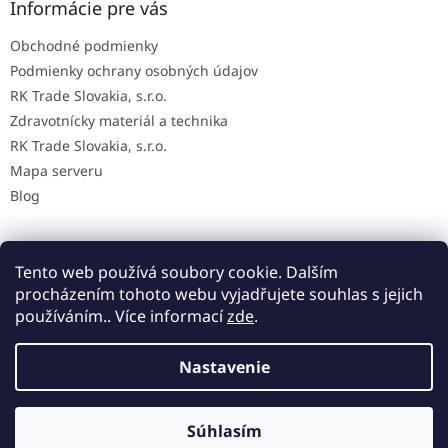
Informácie pre vás
Obchodné podmienky
Podmienky ochrany osobných údajov
RK Trade Slovakia, s.r.o.
Zdravotnícky materiál a technika
RK Trade Slovakia, s.r.o.
Mapa serveru
Blog
Tento web používá soubory cookie. Dalším
Mapa AED na Slovensku
procházením tohoto webu vyjadřujete souhlas s jejich
používáním.. Více informací
zde
.
Nastavenie
Vytvoril Shoptet
Súhlasím
Copyright 2026
MedicalStore
. Všetky práva vyhradené.