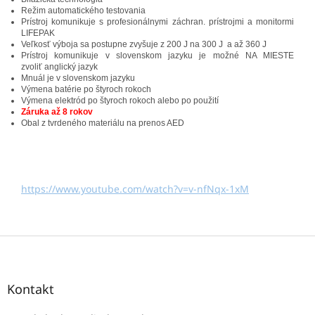
Režim automatického testovania
Prístroj komunikuje s profesionálnymi záchran. prístrojmi a monitormi
LIFEPAK
Veľkosť výboja sa postupne zvyšuje z 200 J na 300 J a až 360 J
Prístroj komunikuje v slovenskom jazyku je možné NA MIESTE
zvoliť anglický jazyk
Mnuál je v slovenskom jazyku
Výmena batérie po štyroch rokoch
Výmena elektród po štyroch rokoch alebo po použití
Záruka až 8 rokov
Obal z tvrdeného materiálu na prenos AED
https://www.youtube.com/watch?v=v-nfNqx-1xM
Z
á
p
ä
Kontakt
t