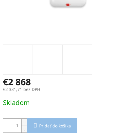
€2 868
€2 331,71 bez DPH
Jednotková
Skladom
cena:
Pridať do košíka