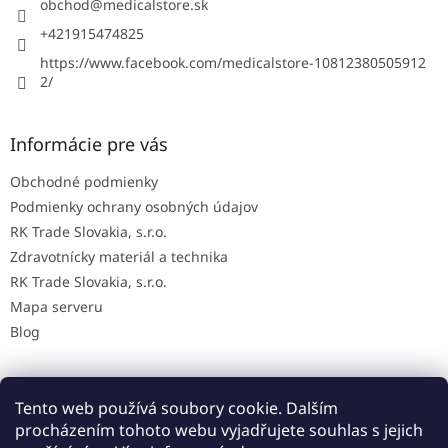
i
obchod
@
medicalstore.sk
e
+421915474825
https://www.facebook.com/medicalstore-10812380505912
2/
Informácie pre vás
Obchodné podmienky
Podmienky ochrany osobných údajov
RK Trade Slovakia, s.r.o.
Zdravotnícky materiál a technika
RK Trade Slovakia, s.r.o.
Mapa serveru
Blog
Tento web používá soubory cookie. Dalším
Mapa AED na Slovensku
procházením tohoto webu vyjadřujete souhlas s jejich