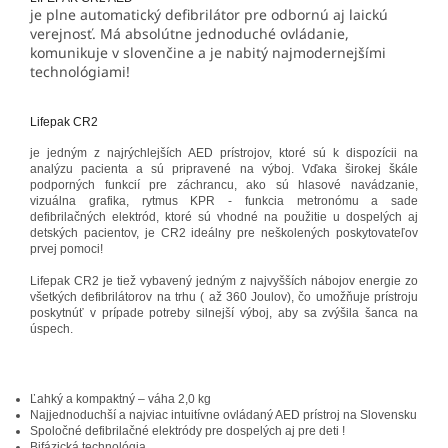
je plne automatický defibrilátor pre odbornú aj laickú
verejnosť. Má absolútne jednoduché ovládanie,
komunikuje v slovenčine a je nabitý najmodernejšími
technológiami!
Lifepak CR2
je jedným z najrýchlejších AED prístrojov, ktoré sú k dispozícii na
analýzu pacienta a sú pripravené na výboj. Vďaka širokej škále
podporných funkcií pre záchrancu, ako sú hlasové navádzanie,
vizuálna grafika, rytmus KPR - funkcia metronómu a sade
defibrilačných elektród, ktoré sú vhodné na použitie u dospelých aj
detských pacientov, je CR2 ideálny pre neškolených poskytovateľov
prvej pomoci!
Lifepak CR2 je tiež vybavený jedným z najvyšších nábojov energie zo
všetkých defibrilátorov na trhu ( až 360 Joulov), čo umožňuje prístroju
poskytnúť v prípade potreby silnejší výboj, aby sa zvýšila šanca na
úspech.
Ľahký a kompaktný – váha 2,0 kg
Najjednoduchší a najviac intuitívne ovládaný AED prístroj na Slovensku
Spoločné defibrilačné elektródy pre dospelých aj pre deti !
Bifázická technológia