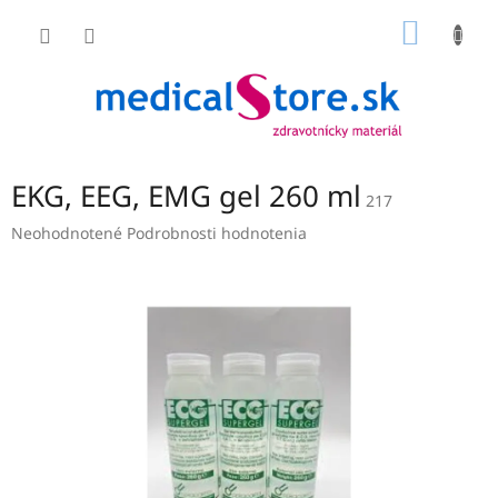
Prejsť
NÁKU
na
obsah
KOŠÍK
EKG, EEG, EMG gel 260 ml
217
Priemerné
Neohodnotené
Podrobnosti hodnotenia
hodnotenie
produktu
je
0,0
z
5
hviezdičiek.