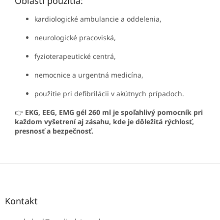
Oblasti použitia:
kardiologické ambulancie a oddelenia,
neurologické pracoviská,
fyzioterapeutické centrá,
nemocnice a urgentná medicína,
použitie pri defibrilácii v akútnych prípadoch.
👉
EKG, EEG, EMG gél 260 ml je spoľahlivý pomocník pri
každom vyšetrení aj zásahu, kde je dôležitá rýchlosť,
presnosť a bezpečnosť.
Z
á
p
ä
Kontakt
t