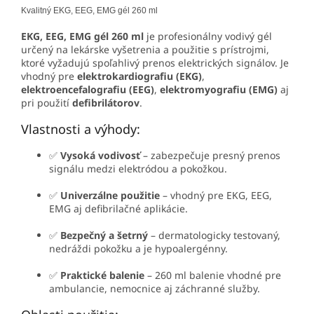
Kvalitný EKG, EEG, EMG gél 260 ml
EKG, EEG, EMG gél 260 ml
je profesionálny vodivý gél
určený na lekárske vyšetrenia a použitie s prístrojmi,
ktoré vyžadujú spoľahlivý prenos elektrických signálov. Je
vhodný pre
elektrokardiografiu (EKG)
,
elektroencefalografiu (EEG)
,
elektromyografiu (EMG)
aj
pri použití
defibrilátorov
.
Vlastnosti a výhody:
✅
Vysoká vodivosť
– zabezpečuje presný prenos
signálu medzi elektródou a pokožkou.
✅
Univerzálne použitie
– vhodný pre EKG, EEG,
EMG aj defibrilačné aplikácie.
✅
Bezpečný a šetrný
– dermatologicky testovaný,
nedráždi pokožku a je hypoalergénny.
✅
Praktické balenie
– 260 ml balenie vhodné pre
ambulancie, nemocnice aj záchranné služby.