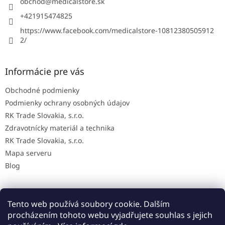
i
obchod
@
medicalstore.sk
e
+421915474825
https://www.facebook.com/medicalstore-10812380505912
2/
Informácie pre vás
Obchodné podmienky
Podmienky ochrany osobných údajov
RK Trade Slovakia, s.r.o.
Zdravotnícky materiál a technika
RK Trade Slovakia, s.r.o.
Mapa serveru
Blog
Tento web používá soubory cookie. Dalším
Mapa AED na Slovensku
procházením tohoto webu vyjadřujete souhlas s jejich