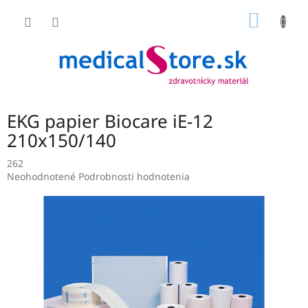
Prejsť
NÁKU
na
obsah
KOŠÍK
EKG papier Biocare iE-12
210x150/140
262
Priemerné
Neohodnotené
Podrobnosti hodnotenia
hodnotenie
produktu
je
0,0
z
5
hviezdičiek.