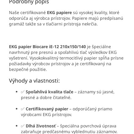
Podrobný popis
Naše certifikované
EKG papiere
sú vysokej kvality, ktoré
odporúča aj výrobca prístrojov. Papiere majú predpísanú
gramáž takže sa v tlačiarni prístroja nekrčia.
EKG papier Biocare iE-12 210x150/140
je špeciálne
navrhnutý pre presnú a spoľahlivú tlač výsledkov EKG
vyšetrení. Vysokokvalitný termocitlivý papier spĺňa prísne
požiadavky výrobcov prístrojov a je certifikovaný na
bezpečné použitie.
Výhody a vlastnosti:
✅
Spoľahlivá kvalita tlače
– záznamy sú jasné,
presné a dobre čitateľné.
✅
Certifikovaný papier
– odporúčaný priamo
výrobcami EKG prístrojov.
✅
Dlhá životnosť
– špeciálna povrchová úprava
zabraňuje predčasnému vyblednutiu záznamov.