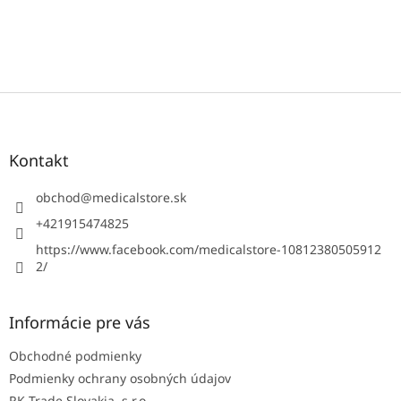
Z
á
p
ä
Kontakt
t
i
obchod
@
medicalstore.sk
e
+421915474825
https://www.facebook.com/medicalstore-10812380505912
2/
Informácie pre vás
Obchodné podmienky
Podmienky ochrany osobných údajov
RK Trade Slovakia, s.r.o.