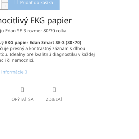
Pridať do košíka
ocitlivý EKG papier
oju Edan SE-3 rozmer 80/70 rolka
ivý
EKG papier Edan Smart SE-3 (80×70)
čuje presný a kontrastný záznam s dlhou
ťou. Ideálny pre kvalitnú diagnostiku v každej
ii či nemocnici.
 informácie
OPÝTAŤ SA
ZDIEĽAŤ