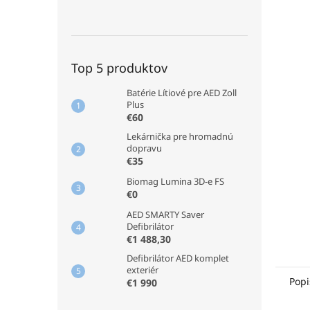
Top 5 produktov
Batérie Lítiové pre AED Zoll
Plus
€60
Lekárnička pre hromadnú
dopravu
€35
Biomag Lumina 3D-e FS
€0
AED SMARTY Saver
Defibrilátor
€1 488,30
Defibrilátor AED komplet
exteriér
Popi
€1 990