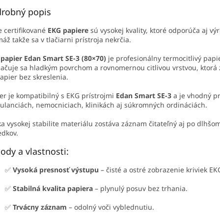
robný popis
 certifikované
EKG papiere
sú vysokej kvality, ktoré odporúča aj v
áž takže sa v tlačiarni prístroja nekrčia.
papier Edan Smart SE-3 (80×70)
je profesionálny termocitlivý pap
ačuje sa hladkým povrchom a rovnomernou citlivou vrstvou, ktorá 
apier bez skreslenia.
er je kompatibilný s EKG prístrojmi
Edan Smart SE-3
a je vhodný pr
lanciách, nemocniciach, klinikách aj súkromných ordináciách.
a vysokej stabilite materiálu zostáva záznam čitateľný aj po dlhšom
edkov.
ody a vlastnosti:
✅
Vysoká presnosť výstupu
– čisté a ostré zobrazenie kriviek EK
✅
Stabilná kvalita papiera
– plynulý posuv bez trhania.
✅
Trvácny záznam
– odolný voči vyblednutiu.