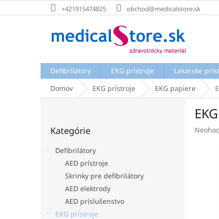
Prejsť
+421915474825
obchod@medicalstore.sk
na
obsah
Defibrilátory
EKG prístroje
Lekárske prís
Domov
EKG prístroje
EKG papiere
E
B
EKG
o
Preskočiť
č
Kategórie
Prieme
Neohod
kategórie
n
hodnot
ý
produk
Defibrilátory
p
je
AED prístroje
a
0,0
Skrinky pre defibrilátory
z
n
5
e
AED elektrody
hviezdi
l
AED príslušenstvo
EKG prístroje