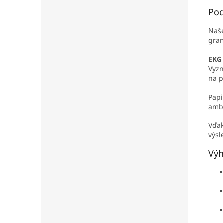
Pod
Naše
gram
EKG 
Vyzn
na p
Papi
ambu
Vďak
výsl
Výh