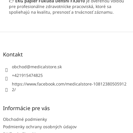
👉
EKG papier Fukuda Denshi FX3010
je overenou voľbou
pre profesionálne zdravotnícke pracoviská, ktoré sa
spoliehajú na kvalitu, presnosť a trvácnosť záznamu.
Z
á
p
ä
Kontakt
t
i
obchod
@
medicalstore.sk
e
+421915474825
https://www.facebook.com/medicalstore-10812380505912
2/
Informácie pre vás
Obchodné podmienky
Podmienky ochrany osobných údajov