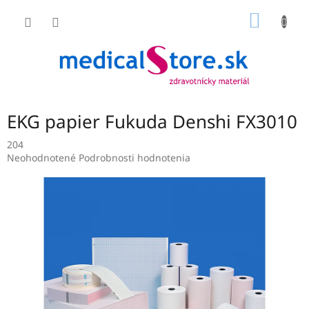
Prejsť
NÁKU
na
obsah
KOŠÍK
EKG papier Fukuda Denshi FX3010
204
Priemerné
Neohodnotené
Podrobnosti hodnotenia
hodnotenie
produktu
je
0,0
z
5
hviezdičiek.