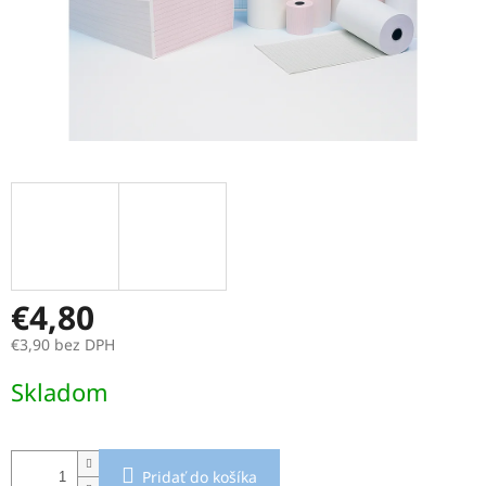
€4,80
€3,90 bez DPH
Jednotková
Skladom
cena:
Pridať do košíka