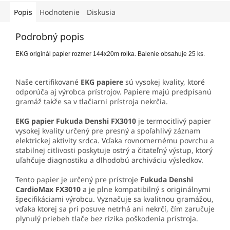
Popis
Hodnotenie
Diskusia
Podrobný popis
EKG originál papier rozmer 144x20m rolka. Balenie obsahuje 25 ks.
Naše certifikované
EKG papiere
sú vysokej kvality, ktoré
odporúča aj výrobca prístrojov. Papiere majú predpísanú
gramáž takže sa v tlačiarni prístroja nekrčia.
EKG papier Fukuda Denshi FX3010
je termocitlivý papier
vysokej kvality určený pre presný a spoľahlivý záznam
elektrickej aktivity srdca. Vďaka rovnomernému povrchu a
stabilnej citlivosti poskytuje ostrý a čitateľný výstup, ktorý
uľahčuje diagnostiku a dlhodobú archiváciu výsledkov.
Tento papier je určený pre prístroje
Fukuda Denshi
CardioMax FX3010
a je plne kompatibilný s originálnymi
špecifikáciami výrobcu. Vyznačuje sa kvalitnou gramážou,
vďaka ktorej sa pri posuve netrhá ani nekrčí, čím zaručuje
plynulý priebeh tlače bez rizika poškodenia prístroja.