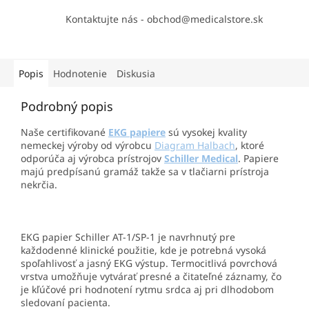
Kontaktujte nás - obchod@medicalstore.sk
Popis
Hodnotenie
Diskusia
Podrobný popis
Naše certifikované
EKG papiere
sú vysokej kvality
nemeckej výroby od výrobcu
Diagram Halbach
, ktoré
odporúča aj výrobca prístrojov
Schiller Medical
. Papiere
majú predpísanú gramáž takže sa v tlačiarni prístroja
nekrčia.
EKG papier Schiller AT-1/SP-1 je navrhnutý pre
každodenné klinické použitie, kde je potrebná vysoká
spoľahlivosť a jasný EKG výstup. Termocitlivá povrchová
vrstva umožňuje vytvárať presné a čitateľné záznamy, čo
je kľúčové pri hodnotení rytmu srdca aj pri dlhodobom
sledovaní pacienta.