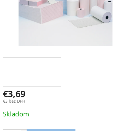
€3,69
€3 bez DPH
Jednotková
Skladom
cena: