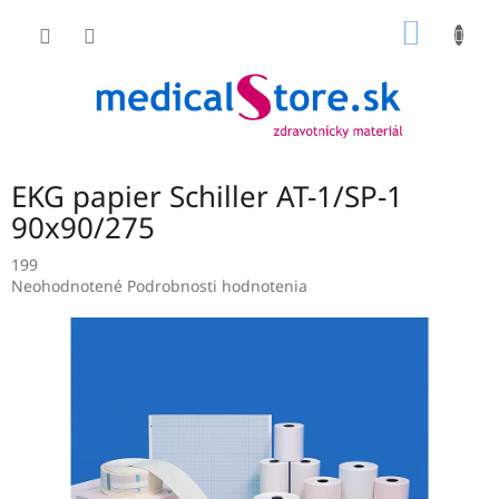
Prejsť
NÁKU
na
obsah
KOŠÍK
EKG papier Schiller AT-1/SP-1
90x90/275
199
Priemerné
Neohodnotené
Podrobnosti hodnotenia
hodnotenie
produktu
je
0,0
z
5
hviezdičiek.