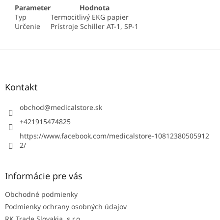
Parameter
Hodnota
Typ
Termocitlivý EKG papier
Určenie
Prístroje Schiller AT-1, SP-1
Z
á
p
ä
Kontakt
t
i
obchod
@
medicalstore.sk
e
+421915474825
https://www.facebook.com/medicalstore-10812380505912
2/
Informácie pre vás
Obchodné podmienky
Podmienky ochrany osobných údajov
RK Trade Slovakia, s.r.o.