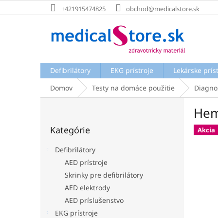
Prejsť
+421915474825
obchod@medicalstore.sk
na
obsah
Defibrilátory
EKG prístroje
Lekárske prís
Domov
Testy na domáce použitie
Diagno
B
Hem
o
Preskočiť
č
Kategórie
kategórie
Akcia
n
ý
Defibrilátory
p
AED prístroje
a
Skrinky pre defibrilátory
n
e
AED elektrody
l
AED príslušenstvo
EKG prístroje