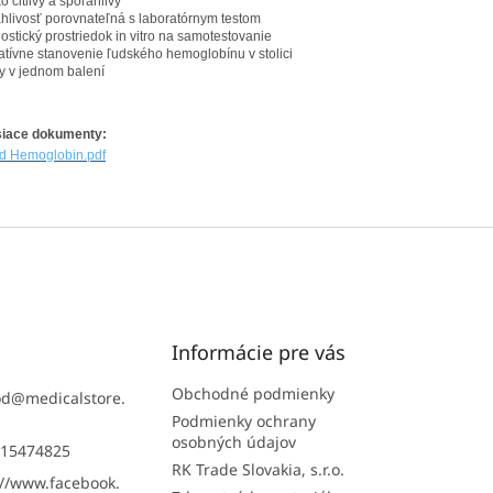
o citlivý a spoľahlivý
hlivosť porovnateľná s laboratórnym testom
ostický prostriedok in vitro na samotestovanie
tatívne stanovenie ľudského hemoglobínu v stolici
ty v jednom balení
siace dokumenty:
d Hemoglobin.pdf
Informácie pre vás
Obchodné podmienky
od
@
medicalstore.
Podmienky ochrany
osobných údajov
15474825
RK Trade Slovakia, s.r.o.
://www.facebook.