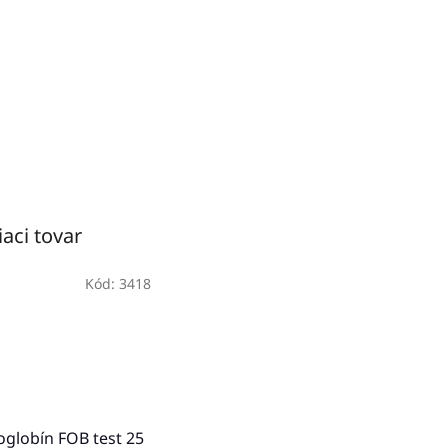
iaci tovar
Kód:
3418
globín FOB test 25