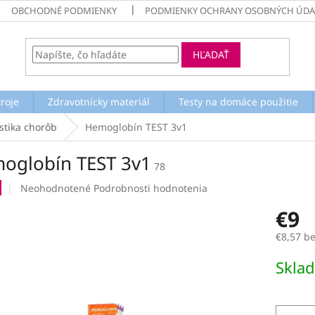
OBCHODNÉ PODMIENKY
PODMIENKY OCHRANY OSOBNÝCH ÚDA
HĽADAŤ
troje
Zdravotnícky materiál
Testy na domáce použitie
stika chorôb
Hemoglobín TEST 3v1
oglobín TEST 3v1
78
Priemerné
Neohodnotené
Podrobnosti hodnotenia
hodnotenie
€9
produktu
je
€8,57 b
0,0
z
Jednotk
Skla
5
cena:
hviezdičiek.