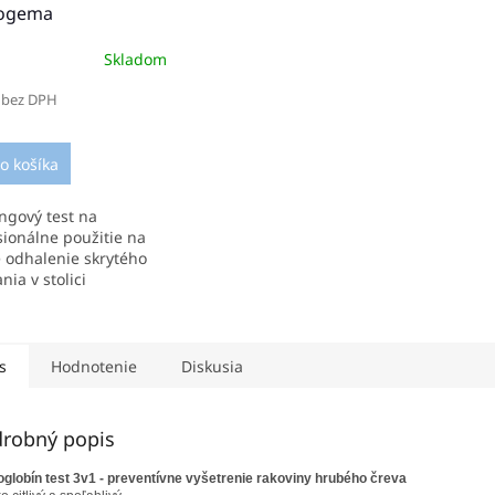
iogema
Skladom
 bez DPH
o košíka
ingový test na
sionálne použitie na
e odhalenie skrytého
nia v stolici
krokový test na
venie ľudského
lobínu v stolici 25 ks
...
s
Hodnotenie
Diskusia
robný popis
lobín test 3v1 - preventívne vyšetrenie rakoviny hrubého čreva