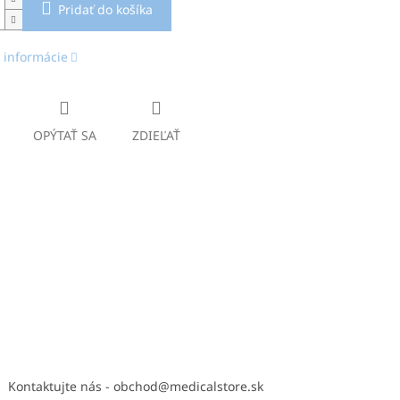
Pridať do košíka
 informácie
OPÝTAŤ SA
ZDIEĽAŤ
Kontaktujte nás - obchod@medicalstore.sk