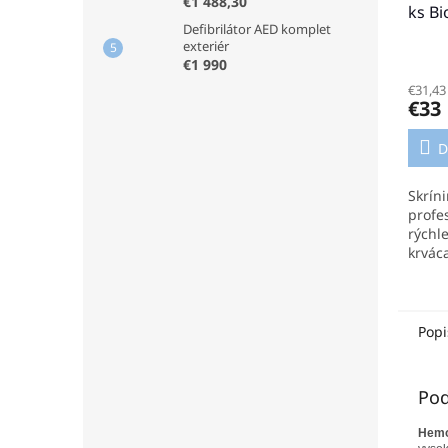
€1 488,30
ks B
Defibrilátor AED komplet
exteriér
€1 990
€31,43
€33
D
Skrín
profe
rýchl
krváca
Jedno
stano
hemog
určený
Popi
Pod
Hemog