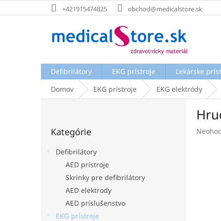
Prejsť
+421915474825
obchod@medicalstore.sk
na
obsah
Defibrilátory
EKG prístroje
Lekárske prís
Domov
EKG prístroje
EKG elektródy
B
Hru
o
Preskočiť
č
Kategórie
Prieme
Neohod
kategórie
n
hodnot
ý
produk
Defibrilátory
p
je
AED prístroje
a
0,0
Skrinky pre defibrilátory
z
n
5
e
AED elektrody
hviezdi
l
AED príslušenstvo
EKG prístroje