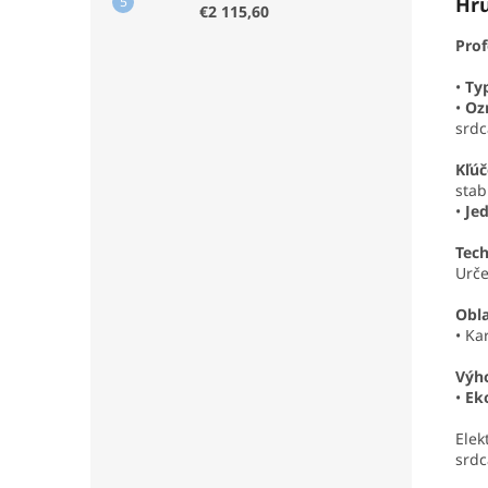
Hru
€2 115,60
Prof
•
Ty
•
Oz
srdc
Kľúč
stab
•
Je
Tech
Urče
Obla
• Ka
Výh
•
Ek
Elek
srdc