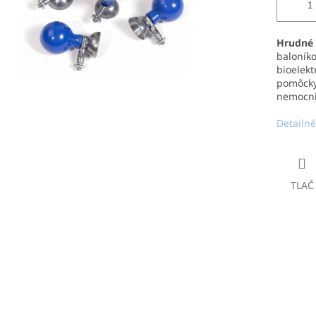
Hrudné 
baloník
bioelekt
pomôcky
nemocni
Detailné
TLAČ