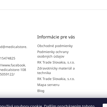
Informácie pre vás
Obchodné podmienky
od
@
medicalstore.
Podmienky ochrany
osobných údajov
15474825
RK Trade Slovakia, s.r.o.
://www.facebook.
Zdravotnícky materiál a
edicalstore-108
technika
5059122/
RK Trade Slovakia, s.r.o.
Mapa serveru
Blog
používá soubory cookie. Dalším procházením tohoto