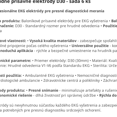
dné prísavné elektródy D30 - sada 6 ks
esionálne EKG elektródy pre presné diagnostické merania
p produktu:
Baloníkové prísavné elektródy pre EKG vyšetrenia •
Bal
načenie:
D30 - štandardný rozmer pre hrudné odvedenia •
Použitie
a
ové vlastnosti:
•
Vysoká kvalita materiálov
- zabezpečuje spoľahli
ilné pripojenie počas celého vyšetrenia •
Univerzálne použitie
- ko
dnoduchá aplikácia
- rýchle a bezpečné umiestnenie na hrudník pa
nické parametre:
• Priemer elektródy: D30 (30mm) • Materiál: Kva
nie: Hrudné odvedenia V1-V6 podľa štandardu EKG • Sterilita: Urče
sti použitia:
• Ambulantné EKG vyšetrenia • Nemocničné diagnosti
rdiologické ambulancie • Zdravotnícke centrá a polikliniky • Záchr
ody produktu:
•
Presné snímanie
- minimalizuje artefakty a rušeni
onomické riešenie
- dlhá životnosť pri správnej údržbe •
Rýchla d
tródy sú nevyhnutnou súčasťou každého EKG vyšetrenia a zabezpeč
a potrebných pre presnú diagnostiku srdcových ochorení.