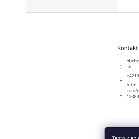
Z
á
p
ä
t
Kontakt
i
e
obch
sk
+4219
https
com/m
12380
Tento web 