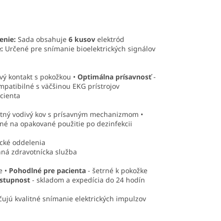
enie:
Sada obsahuje
6 kusov
elektród
:
Určené pre snímanie bioelektrických signálov
vý kontakt s pokožkou •
Optimálna prísavnosť
-
mpatibilné s väčšinou EKG prístrojov
cienta
litný vodivý kov s prísavným mechanizmom •
né na opakované použitie po dezinfekcii
cké oddelenia
anná zdravotnícka služba
e •
Pohodlné pre pacienta
- šetrné k pokožke
ostupnost
- skladom a expedícia do 24 hodín
ujú kvalitné snímanie elektrických impulzov