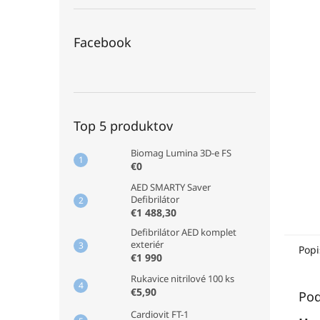
Facebook
Top 5 produktov
Biomag Lumina 3D-e FS
€0
AED SMARTY Saver
Defibrilátor
€1 488,30
Defibrilátor AED komplet
exteriér
Popi
€1 990
Rukavice nitrilové 100 ks
€5,90
Pod
Cardiovit FT-1