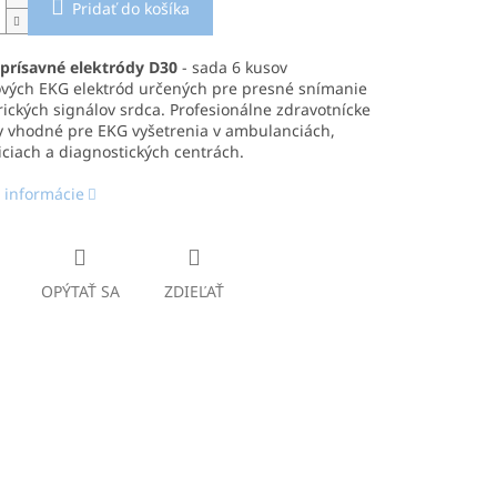
Pridať do košíka
prísavné elektródy D30
- sada 6 kusov
ových EKG elektród určených pre presné snímanie
rických signálov srdca. Profesionálne zdravotnícke
 vhodné pre EKG vyšetrenia v ambulanciách,
ciach a diagnostických centrách.
 informácie
OPÝTAŤ SA
ZDIEĽAŤ