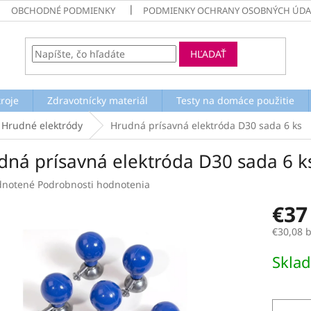
OBCHODNÉ PODMIENKY
PODMIENKY OCHRANY OSOBNÝCH ÚDA
HĽADAŤ
troje
Zdravotnícky materiál
Testy na domáce použitie
Hrudné elektródy
Hrudná prísavná elektróda D30 sada 6 ks
dná prísavná elektróda D30 sada 6 k
rné
notené
Podrobnosti hodnotenia
enie
€37
tu
€30,08 
Jednotk
Skla
cena:
čiek.