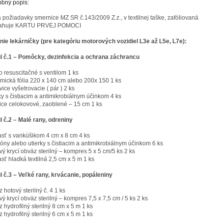
bný popis:
 požiadavky smernice MZ SR č.143/2009 Z.z., v textilnej taške, zafóliovaná
sahuje KARTU PRVEJ POMOCI
nie lekárničky (pre kategóriu motorových vozidiel L3e až L5e, L7e):
l č.1 – Pomôcky, dezinfekcia a ochrana záchrancu
 resuscitačné s ventilom 1 ks
rmická fólia 220 x 140 cm alebo 200x 150 1 ks
ice vyšetrovacie ( pár ) 2 ks
ky s čistiacim a antimikrobiálnym účinkom 4 ks
ce celokovové, zaoblené – 15 cm 1 ks
 č.2 – Malé rany, odreniny
sť s vankúšikom 4 cm x 8 cm 4 ks
ny alebo utierky s čistiacim a antimikrobiálnym účinkom 6 ks
ý krycí obväz sterilný – kompres 5 x 5 cm/5 ks 2 ks
sť hladká textilná 2,5 cm x 5 m 1 ks
 č.3 – Veľké rany, krvácanie, popáleniny
 hotový sterilný č. 4 1 ks
ý krycí obväz sterilný – kompres 7,5 x 7,5 cm / 5 ks 2 ks
 hydrofilný sterilný 8 cm x 5 m 1 ks
 hydrofilný sterilný 6 cm x 5 m 1 ks