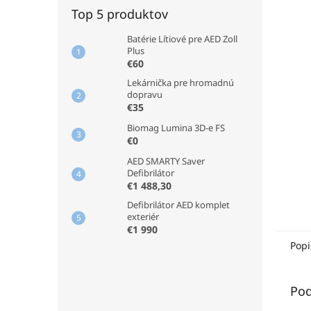
Top 5 produktov
Batérie Lítiové pre AED Zoll
Plus
€60
Lekárnička pre hromadnú
dopravu
€35
Biomag Lumina 3D-e FS
€0
AED SMARTY Saver
Defibrilátor
€1 488,30
Defibrilátor AED komplet
exteriér
€1 990
Popi
Pod