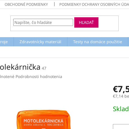
OBCHODNÉ PODMIENKY
PODMIENKY OCHRANY OSOBNÝCH ÚDA
HĽADAŤ
troje
Zdravotnícky materiál
Testy na domáce použitie
olekárnička
47
rné
notené
Podrobnosti hodnotenia
enie
€7,
tu
€7,14 b
Jednotk
Skla
cena:
čiek.