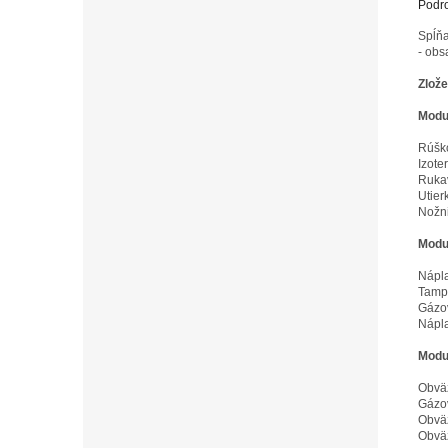
Podro
Spĺňa
- ob
Zlože
Modu
Rúško
Izote
Rukav
Utier
Nožni
Modul
Nápla
Tampó
Gázov
Nápla
Modul
Obväz
Gázov
Obväz
Obväz