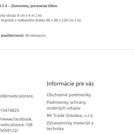
 č.4 – Zlomeniny, poranenia kĺbov
ický obväz 8 cm x 4 m 1 ks
 trojrohá z netkaného textilu 96 x 96 x 136 cm 1 ks
použiteľnosti:
48 mesiacov
Informácie pre vás
Obchodné podmienky
od
@
medicalstore.
Podmienky ochrany
osobných údajov
15474825
RK Trade Slovakia, s.r.o.
://www.facebook.
Zdravotnícky materiál a
edicalstore-108
technika
5059122/