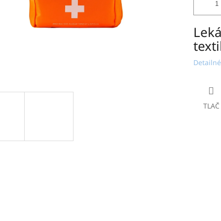
Leká
text
Detailné
TLAČ