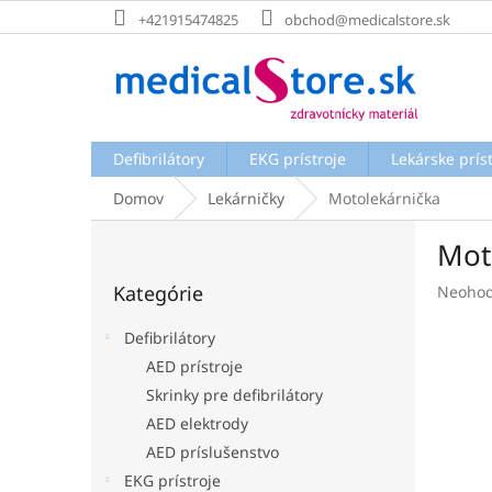
Prejsť
+421915474825
obchod@medicalstore.sk
na
obsah
Defibrilátory
EKG prístroje
Lekárske prís
Domov
Lekárničky
Motolekárnička
B
Mot
o
Preskočiť
č
Kategórie
Prieme
Neohod
kategórie
n
hodnot
ý
produk
Defibrilátory
p
je
AED prístroje
a
0,0
Skrinky pre defibrilátory
z
n
5
e
AED elektrody
hviezdi
l
AED príslušenstvo
EKG prístroje