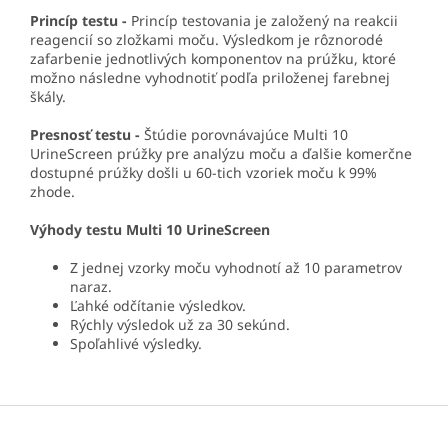
Princíp testu -
Princíp testovania je založený na reakcii
reagencií so zložkami moču. Výsledkom je rôznorodé
zafarbenie jednotlivých komponentov na prúžku, ktoré
možno následne vyhodnotiť podľa priloženej farebnej
škály.
Presnosť testu -
Štúdie porovnávajúce Multi 10
UrineScreen prúžky pre analýzu moču a ďalšie komerčne
dostupné prúžky došli u 60-tich vzoriek moču k 99%
zhode.
Výhody testu Multi 10 UrineScreen
Z jednej vzorky moču vyhodnotí až 10 parametrov
naraz.
Ľahké odčítanie výsledkov.
Rýchly výsledok už za 30 sekúnd.
Spoľahlivé výsledky.
Z
á