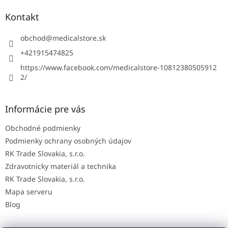
p
ä
Kontakt
t
i
obchod
@
medicalstore.sk
e
+421915474825
https://www.facebook.com/medicalstore-10812380505912
2/
Informácie pre vás
Obchodné podmienky
Podmienky ochrany osobných údajov
RK Trade Slovakia, s.r.o.
Zdravotnícky materiál a technika
RK Trade Slovakia, s.r.o.
Mapa serveru
Blog