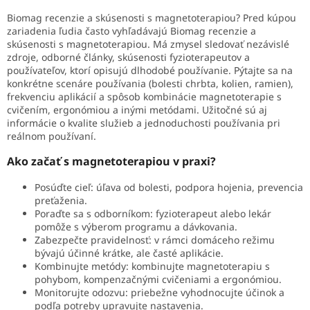
Biomag recenzie a skúsenosti s magnetoterapiou? Pred kúpou
zariadenia ľudia často vyhľadávajú Biomag recenzie a
skúsenosti s magnetoterapiou. Má zmysel sledovať nezávislé
zdroje, odborné články, skúsenosti fyzioterapeutov a
používateľov, ktorí opisujú dlhodobé používanie. Pýtajte sa na
konkrétne scenáre používania (bolesti chrbta, kolien, ramien),
frekvenciu aplikácií a spôsob kombinácie magnetoterapie s
cvičením, ergonómiou a inými metódami. Užitočné sú aj
informácie o kvalite služieb a jednoduchosti používania pri
reálnom používaní.
Ako začať s magnetoterapiou v praxi?
Posúďte cieľ: úľava od bolesti, podpora hojenia, prevencia
preťaženia.
Poraďte sa s odborníkom: fyzioterapeut alebo lekár
pomôže s výberom programu a dávkovania.
Zabezpečte pravidelnosť: v rámci domáceho režimu
bývajú účinné krátke, ale časté aplikácie.
Kombinujte metódy: kombinujte magnetoterapiu s
pohybom, kompenzačnými cvičeniami a ergonómiou.
Monitorujte odozvu: priebežne vyhodnocujte účinok a
podľa potreby upravujte nastavenia.