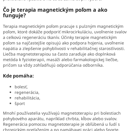
Čo je terapia magnetickým poľom a ako
funguje?
Terapia magnetickým poľom pracuje s pulzným magnetickým
poľom, ktoré dokáže podporiť mikrocirkuláciu, uvoľnenie svalov
a celkovú regeneráciu tkanív. Účinky terapie magnetickým
poľom sa najčastejšie opisujú ako podpora hojenia, uvoľnenie
napätia a zlepšenie pohyblivosti v rehabilitačnej starostlivosti.
Liečba magnetoterapiou sa často zaraďuje ako doplnková
metóda k fyzioterapii, masáži alebo farmakologickej liečbe,
pričom sa vždy zohľadňujú odporúčania odborníka.
Kde pomáha:
bolesť,
regenerácia,
rehabilitácia,
šport
Mnohí používatelia využívajú magnetoterapiu pri bolestiach
pohybového aparátu, napríklad chrbta, kĺbov alebo svalov.
Regenerácia pomocou magnetoterapie je obľúbená u ľudí s
chronickým preťažením a po namáhavej práci alebo športe.