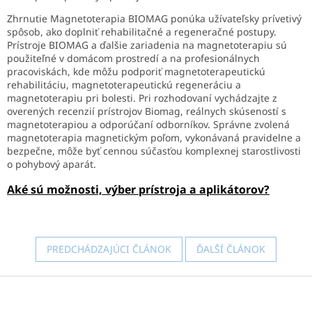
Zhrnutie Magnetoterapia BIOMAG ponúka užívateľsky prívetivý
spôsob, ako doplniť rehabilitačné a regeneračné postupy.
Prístroje BIOMAG a ďalšie zariadenia na magnetoterapiu sú
použiteľné v domácom prostredí a na profesionálnych
pracoviskách, kde môžu podporiť magnetoterapeutickú
rehabilitáciu, magnetoterapeutickú regeneráciu a
magnetoterapiu pri bolesti. Pri rozhodovaní vychádzajte z
overených recenzií prístrojov Biomag, reálnych skúseností s
magnetoterapiou a odporúčaní odborníkov. Správne zvolená
magnetoterapia magnetickým poľom, vykonávaná pravidelne a
bezpečne, môže byť cennou súčasťou komplexnej starostlivosti
o pohybový aparát.
Aké sú možnosti, výber prístroja a aplikátorov?
PREDCHÁDZAJÚCI ČLÁNOK
ĎALŠÍ ČLÁNOK
Z
á