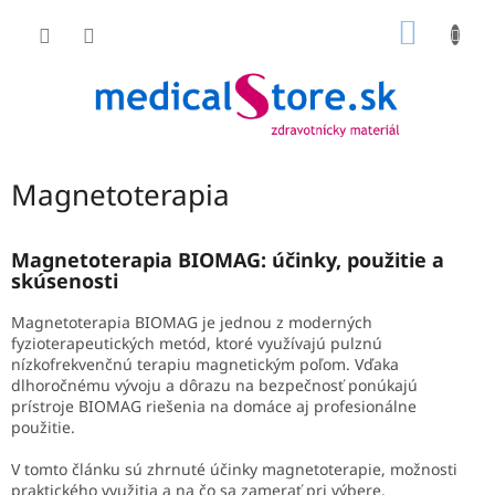
Prejsť
NÁKU
na
obsah
KOŠÍK
Magnetoterapia
Magnetoterapia BIOMAG: účinky, použitie a
skúsenosti
Magnetoterapia BIOMAG je jednou z moderných
fyzioterapeutických metód, ktoré využívajú pulznú
nízkofrekvenčnú terapiu magnetickým poľom. Vďaka
dlhoročnému vývoju a dôrazu na bezpečnosť ponúkajú
prístroje BIOMAG riešenia na domáce aj profesionálne
použitie.
V tomto článku sú zhrnuté účinky magnetoterapie, možnosti
praktického využitia a na čo sa zamerať pri výbere.