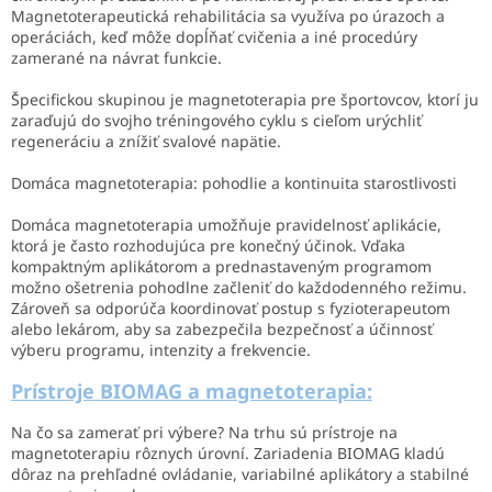
Magnetoterapeutická rehabilitácia sa využíva po úrazoch a
operáciách, keď môže dopĺňať cvičenia a iné procedúry
zamerané na návrat funkcie.
Špecifickou skupinou je magnetoterapia pre športovcov, ktorí ju
zaraďujú do svojho tréningového cyklu s cieľom urýchliť
regeneráciu a znížiť svalové napätie.
Domáca magnetoterapia: pohodlie a kontinuita starostlivosti
Domáca magnetoterapia umožňuje pravidelnosť aplikácie,
ktorá je často rozhodujúca pre konečný účinok. Vďaka
kompaktným aplikátorom a prednastaveným programom
možno ošetrenia pohodlne začleniť do každodenného režimu.
Zároveň sa odporúča koordinovať postup s fyzioterapeutom
alebo lekárom, aby sa zabezpečila bezpečnosť a účinnosť
výberu programu, intenzity a frekvencie.
Prístroje BIOMAG a magnetoterapia:
Na čo sa zamerať pri výbere? Na trhu sú prístroje na
magnetoterapiu rôznych úrovní. Zariadenia BIOMAG kladú
dôraz na prehľadné ovládanie, variabilné aplikátory a stabilné