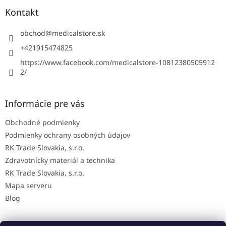
p
ä
Kontakt
t
i
obchod
@
medicalstore.sk
e
+421915474825
https://www.facebook.com/medicalstore-10812380505912
2/
Informácie pre vás
Obchodné podmienky
Podmienky ochrany osobných údajov
RK Trade Slovakia, s.r.o.
Zdravotnícky materiál a technika
RK Trade Slovakia, s.r.o.
Mapa serveru
Blog