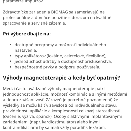
parametre impulzov.
Zdravotnícke zariadenia BIOMAG sa zameriavajú na
profesionálne a domáce použitie s dôrazom na kvalitné
spracovanie a servisné zázemie.
Pri výbere dbajte na:
dostupné programy a možnosť individuálneho
nastavenia,
typy aplikátorov (lokálne, celotelové, flexibilné),
jednoduchosť údržby a dostupnosť príslušenstva,
bezpečnostné prvky a podporu používateľa.
Výhody magnetoterapie a kedy byť opatrný?
Medzi často uvádzané výhody magnetoterapie patrí
jednoduchosť aplikácie, možnosť kombinácie s inými metódami
a dobrá znášanlivosť. Zároveň je potrebné poznamenať, že
výsledky sa môžu líšiť v závislosti od individuálneho stavu,
pravidelnosti aplikácie a komplexnosti celkovej starostlivosti
(cvičenie, výživa, spánok). Osoby s aktívnymi implantovanými
zariadeniami (napr. kardiostimulátor) alebo inými
kontraindikáciami by sa mali vždy poradiť s lekárom.