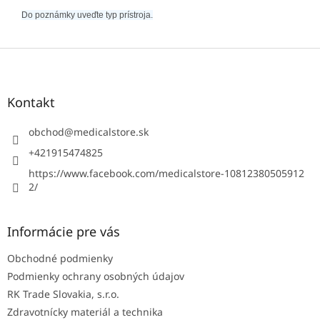
Do poznámky uveďte typ prístroja.
Z
á
p
ä
Kontakt
t
i
obchod
@
medicalstore.sk
e
+421915474825
https://www.facebook.com/medicalstore-10812380505912
2/
Informácie pre vás
Obchodné podmienky
Podmienky ochrany osobných údajov
RK Trade Slovakia, s.r.o.
Zdravotnícky materiál a technika