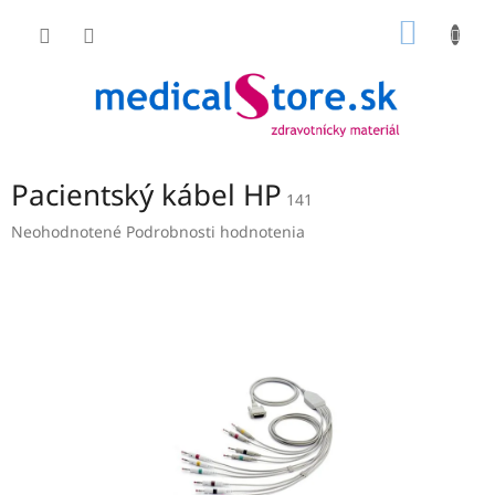
Prejsť
NÁKU
na
obsah
KOŠÍK
Pacientský kábel HP
141
Priemerné
Neohodnotené
Podrobnosti hodnotenia
hodnotenie
produktu
je
0,0
z
5
hviezdičiek.