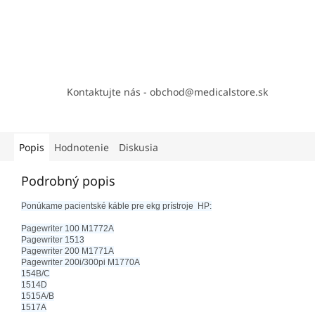
Kontaktujte nás - obchod@medicalstore.sk
Popis
Hodnotenie
Diskusia
Podrobný popis
Ponúkame pacientské káble pre ekg prístroje HP:
Pagewriter 100 M1772A
Pagewriter 1513
Pagewriter 200 M1771A
Pagewriter 200i/300pi M1770A
154B/C
1514D
1515A/B
1517A