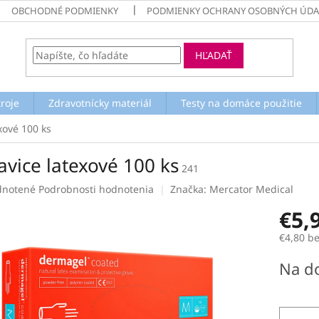
OBCHODNÉ PODMIENKY
PODMIENKY OCHRANY OSOBNÝCH ÚDA
HĽADAŤ
troje
Zdravotnícky materiál
Testy na domáce použitie
xové 100 ks
avice latexové 100 ks
241
rné
notené
Podrobnosti hodnotenia
Značka:
Mercator Medical
enie
€5,
tu
€4,80 b
Jednotk
Na d
cena:
čiek.