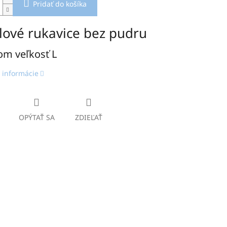
Pridať do košíka
ilové rukavice bez pudru
om veľkosť L
 informácie
OPÝTAŤ SA
ZDIEĽAŤ