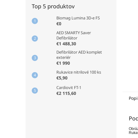
Top 5 produktov
Biomag Lumina 3D-e FS
€0
AED SMARTY Saver
Defibrilátor
€1 488,30
Defibrilátor AED komplet
exteriér
€1 990
Rukavice nitrilové 100 ks
€5,90
Cardiovit FT-1
€2 115,60
Popi
Pod
Obráz
Rukav