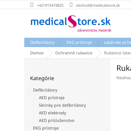
Prejsť
+421915474825
obchod@medicalstore.sk
na
obsah
Defibrilátory
EKG prístroje
Lekárske prís
Domov
Ochranné rukavice
Rukavice late
B
Ruk
o
Preskočiť
č
Kategórie
Prieme
Neohod
kategórie
n
hodnot
ý
produk
Defibrilátory
p
je
AED prístroje
a
0,0
Skrinky pre defibrilátory
z
n
5
e
AED elektrody
hviezdi
l
AED príslušenstvo
EKG prístroje