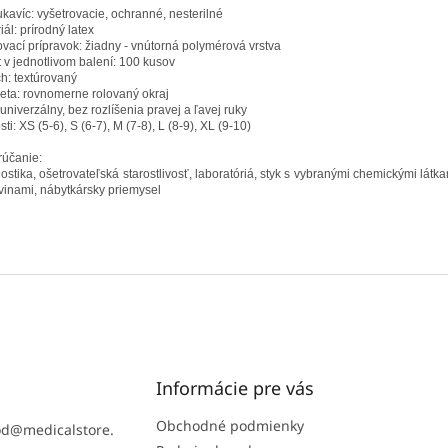
ukavíc: vyšetrovacie, ochranné, nesterilné
iál: prírodný latex
vací prípravok: žiadny - vnútorná polymérová vrstva
 v jednotlivom balení: 100 kusov
h: textúrovaný
ta: rovnomerne rolovaný okraj
 univerzálny, bez rozlíšenia pravej a ľavej ruky
sti: XS (5-6), S (6-7), M (7-8), L (8-9), XL (9-10)
účanie:
ostika, ošetrovateľská starostlivosť, laboratóriá, styk s vybranými chemickými látka
vinami, nábytkársky priemysel
Informácie pre vás
Obchodné podmienky
od
@
medicalstore.