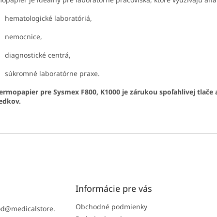
hematologické laboratóriá,
nemocnice,
diagnostické centrá,
súkromné laboratórne praxe.
ermopapier pre Sysmex F800, K1000 je zárukou spoľahlivej tlače
edkov.
Informácie pre vás
Obchodné podmienky
od
@
medicalstore.