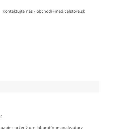
Kontaktujte nás - obchod@medicalstore.sk
32
 papier určený pre laboratórne analyzátory