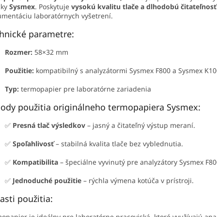
čky
Sysmex
. Poskytuje
vysokú kvalitu tlače a dlhodobú čitateľnos
mentáciu laboratórnych vyšetrení.
hnické parametre:
Rozmer:
58×32 mm
Použitie:
kompatibilný s analyzátormi Sysmex F800 a Sysmex K1
Typ:
termopapier pre laboratórne zariadenia
ody použitia originálneho termopapiera Sysmex:
✅
Presná tlač výsledkov
– jasný a čitateľný výstup meraní.
✅
Spoľahlivosť
– stabilná kvalita tlače bez vyblednutia.
✅
Kompatibilita
– špeciálne vyvinutý pre analyzátory Sysmex F80
✅
Jednoduché použitie
– rýchla výmena kotúča v prístroji.
asti použitia:
opapier je ideálny pre laboratórne pracoviská, ktoré využívajú ana