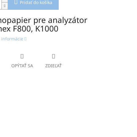
Pridať do košíka
opapier pre analyzátor
ex F800, K1000
 informácie
OPÝTAŤ SA
ZDIEĽAŤ