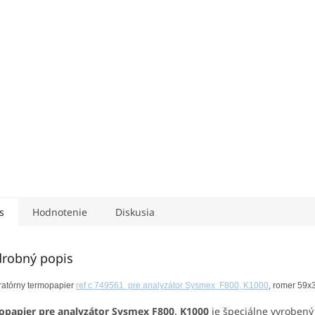
s
Hodnotenie
Diskusia
robný popis
atórny termopapier
ref c 749561 pre analyzátor Sysmex F800, K1000
, romer 59x
papier pre analyzátor Sysmex F800, K1000
je špeciálne vyrobený