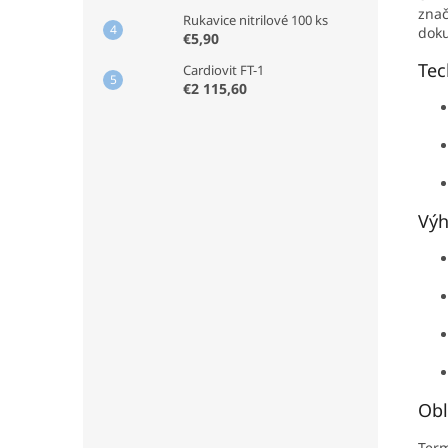
zna
Rukavice nitrilové 100 ks
doku
€5,90
Tec
Cardiovit FT-1
€2 115,60
Výh
Obl
Term