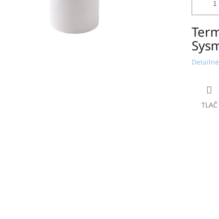
Term
Sysm
Detailné
TLAČ