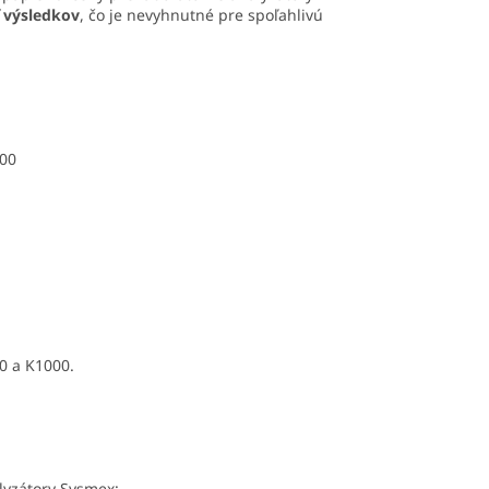
ť výsledkov
, čo je nevyhnutné pre spoľahlivú
000
0 a K1000.
lyzátory Sysmex: