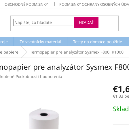
OBCHODNÉ PODMIENKY
PODMIENKY OCHRANY OSOBNÝCH ÚDA
HĽADAŤ
troje
Zdravotnícky materiál
Testy na domáce použitie
e papiere
Termopapier pre analyzátor Sysmex F800, K1000
mopapier pre analyzátor Sysmex F80
rné
notené
Podrobnosti hodnotenia
enie
€1,
tu
€1,33 b
Jednotk
Skla
cena:
čiek.