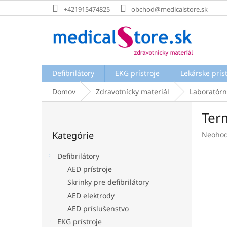
Prejsť
+421915474825
obchod@medicalstore.sk
na
obsah
Defibrilátory
EKG prístroje
Lekárske prís
Domov
Zdravotnícky materiál
Laboratórn
B
Ter
o
Preskočiť
č
Kategórie
Prieme
Neohod
kategórie
n
hodnot
ý
produk
Defibrilátory
p
je
AED prístroje
a
0,0
Skrinky pre defibrilátory
z
n
5
e
AED elektrody
hviezdi
l
AED príslušenstvo
EKG prístroje