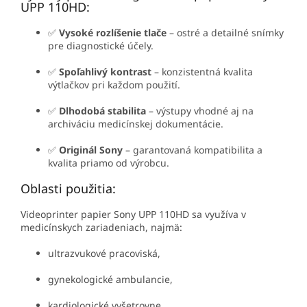
UPP 110HD:
✅
Vysoké rozlíšenie tlače
– ostré a detailné snímky
pre diagnostické účely.
✅
Spoľahlivý kontrast
– konzistentná kvalita
výtlačkov pri každom použití.
✅
Dlhodobá stabilita
– výstupy vhodné aj na
archiváciu medicínskej dokumentácie.
✅
Originál Sony
– garantovaná kompatibilita a
kvalita priamo od výrobcu.
Oblasti použitia:
Videoprinter papier Sony UPP 110HD sa využíva v
medicínskych zariadeniach, najmä:
ultrazvukové pracoviská,
gynekologické ambulancie,
kardiologické vyšetrovne,