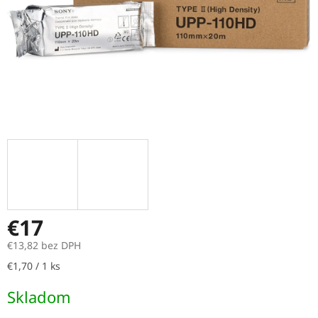
€17
€13,82 bez DPH
Jednotková
€1,70 / 1 ks
cena:
Skladom