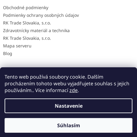
Obchodné podmienky
Podmienky ochrany osobných údajov
RK Trade Slovakia, s.r.o.
Zdravotnícky materiál a technika
RK Trade Slovakia, s.r.o.
Mapa serveru
Blog
Tento web používá soubory cookie. Dalším
Mapa AED na Slovensku
procházením tohoto webu vyjadřujete souhlas s jejich
používáním.. Více informací
zde
.
Nastavenie
Vytvoril Shoptet
Súhlasím
Copyright 2026
MedicalStore
. Všetky práva vyhradené.