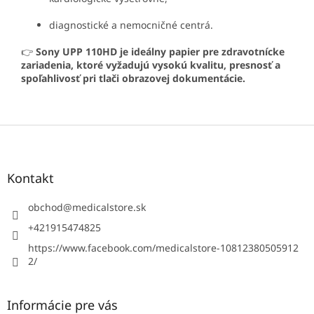
diagnostické a nemocničné centrá.
👉
Sony UPP 110HD je ideálny papier pre zdravotnícke
zariadenia, ktoré vyžadujú vysokú kvalitu, presnosť a
spoľahlivosť pri tlači obrazovej dokumentácie.
Z
á
p
ä
Kontakt
t
i
obchod
@
medicalstore.sk
e
+421915474825
https://www.facebook.com/medicalstore-10812380505912
2/
Informácie pre vás