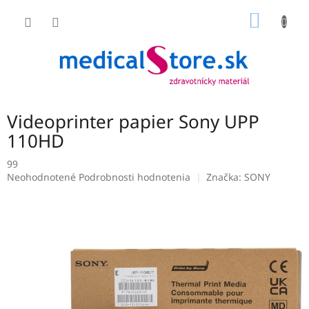
Prejsť
NÁKU
na
obsah
KOŠÍK
Videoprinter papier Sony UPP
110HD
99
Priemerné
Neohodnotené
Podrobnosti hodnotenia
Značka:
SONY
hodnotenie
produktu
je
0,0
z
5
hviezdičiek.