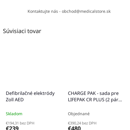
Kontaktujte nás - obchod@medicalstore.sk
Súvisiaci tovar
Defibrilačné elektródy
CHARGE PAK - sada pre
Zoll AED
LIFEPAK CR PLUS (2 páry
elektród)
Skladom
Objednané
€194,31 bez DPH
€390,24 bez DPH
€239
€480