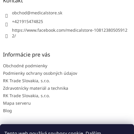
ä
Kontakt
t
i
obchod
@
medicalstore.sk
e
+421915474825
https://www.facebook.com/medicalstore-10812380505912
2/
Informácie pre vás
Obchodné podmienky
Podmienky ochrany osobných údajov
RK Trade Slovakia, s.r.o.
Zdravotnícky materiál a technika
RK Trade Slovakia, s.r.o.
Mapa serveru
Blog
Tento web používá soubory cookie. Dalším