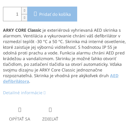
Pridať do košíka
ARKY CORE Classic
je exteriérová vyhrievaná AED skrinka s
alarmom. Ventilácia a vykurovanie chráni váš defibrilátor v
rozmedzí teplôt -30 °C a 50 °C. Skrinka má interné osvetlenie,
ktoré zaisťuje jej výbornú viditeľnosť. S hodnotou IP 55 je
odolná proti prachu a vode. Funkcia alarmu chráni AED pred
krádežou a vandalizmom. Skrinku je možné ľahko otvoriť
tlačidlom, po zatlačení tlačidla sa otvorí automaticky. Vďaka
svojmu dizajnu je ARKY Core Classic jednoznačne
rozpoznateľná. Skrinka je vhodná pre akýkoľvek druh
AED
defibrilátora
.
Detailné informácie
OPÝTAŤ SA
ZDIEĽAŤ