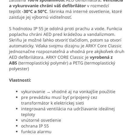
a vykurovanie chráni váš defibrilátor
v rozmedzí
teplôt
-30°C a 50°C
. Skrinka má interné osvetlenie, ktoré
zaisťuje jej výbornú viditeľnosť.
S hodnotou IP 55 je odolná proti prachu a vode. Funkcia
poplachu chráni AED pred krádežou a vandalizmom.
Skriňu je možné ľahko otvoriť tlačidlom, potom sa otvorí
automaticky. Vďaka svojmu dizajnu je ARKY Core Classic
jednoznačne rozpoznateľná a vhodná pre akýkoľvek druh
AED defibrilátora. ARKY CORE Classic je
vyrobená z
ABS
(termoplastický polymér) a PETG (termoplastický
polyester)
Vlastnosti:
vykurovanie → vhodné aj na vonkajšie použitie
pre prevádzku musí byť pripojený cez
transformátor k elektrickej sieti
integrovaná ventilácia na udržiavanie ideálnej
teploty
vnútorné osvetlenie
ochrana IP 55
funkcia alarmu