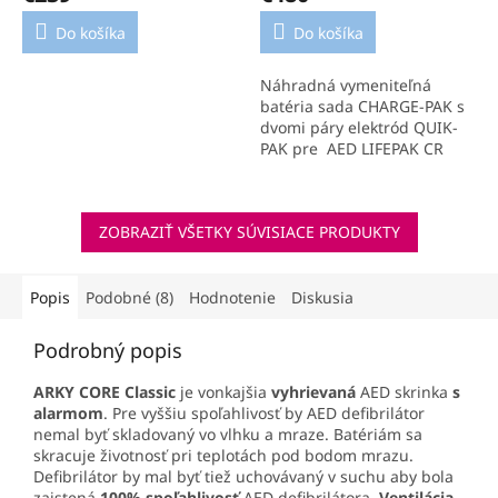
Do košíka
Do košíka
Náhradná vymeniteľná
batéria sada CHARGE-PAK s
dvomi páry elektród QUIK-
PAK pre AED LIFEPAK CR
PLUS.
ZOBRAZIŤ VŠETKY SÚVISIACE PRODUKTY
Popis
Podobné (8)
Hodnotenie
Diskusia
Podrobný popis
ARKY CORE Classic
je vonkajšia
vyhrievaná
AED skrinka
s
alarmom
.
Pre vyššiu spoľahlivosť by AED defibrilátor
nemal byť skladovaný vo vlhku a mraze. Batériám sa
skracuje životnosť pri teplotách pod bodom mrazu.
Defibrilátor by mal byť tiež uchovávaný v suchu aby bola
zaistená
100% spoľahlivosť
AED defibrilátora
. Ventilácia