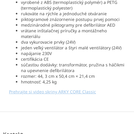
vyrobené z ABS (termoplastický polymér) a PETG
(termoplastický polyester)
rukoväte na rýchle a jednoduché otváranie
piktogramové znázornenie postupu prvej pomoci
medzinárodné piktogramy pre defibrilátor AED
vrátane inštalačnej príručky a montážneho
materiálu
dva vykurovacie prvky (24V)
jeden veľký ventilátor a štyri malé ventilátory (24V)
napájanie 230V
certifikácia CE
súčasťou dodávky: transformátor, pružina s háčikmi
na upevnenie defibrilátora
rozmer: 44, 3 cm x 50,4 cm × 21,4 cm
hmotnosť: 4,25 kg
Prehrajte si video skriny ARKY CORE Classic
Z
á
p