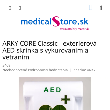
Prejsť
NÁKU
na
obsah
KOŠÍK
ARKY CORE Classic - exterierová
AED skrinka s vykurovaním a
vetraním
3408
Priemerné
Neohodnotené
Podrobnosti hodnotenia
Značka:
ARKY
hodnotenie
produktu
je
0,0
z
5
hviezdičiek.