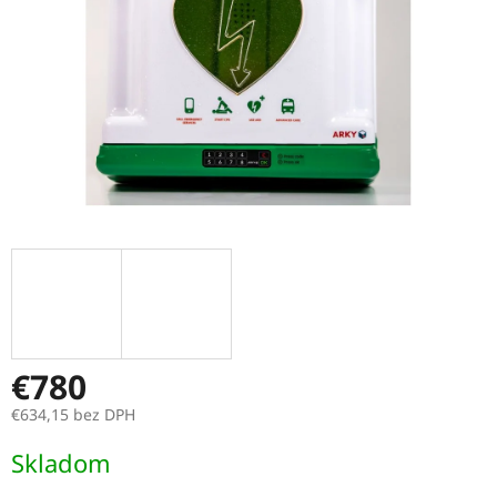
€780
€634,15 bez DPH
Jednotková
Skladom
cena: