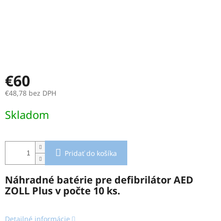
€60
€48,78 bez DPH
Jednotková
Skladom
cena:
Pridať do košíka
Náhradné batérie pre defibrilátor AED
ZOLL Plus v počte 10 ks.
Detailné informácie