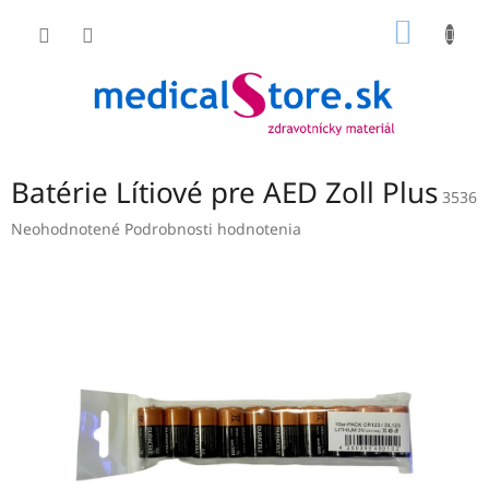
Prejsť
NÁKU
na
obsah
KOŠÍK
Batérie Lítiové pre AED Zoll Plus
3536
Priemerné
Neohodnotené
Podrobnosti hodnotenia
hodnotenie
produktu
je
0,0
z
5
hviezdičiek.