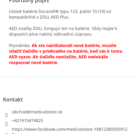
Podrobný popis
Lítiové batérie Duracell® typu 123, počet 10 (10) sú
kompatibilné s ZOLL AED Plus.
AED značky ZOLL fungujú len na batérie. Vždy majte k
dispozícii plne nabitú náhradnú súpravu.
Poznámka:
Ak ste nainštalovali nové batérie, musíte
stlačiť tlačidlo v priehradke na batérie, keď vás k tomu
AED vyzve. Ak tlačidlo nestlačíte, AED nedokáže
rozpoznať nové batérie
.
Z
á
p
ä
Kontakt
t
i
obchod
@
medicalstore.sk
e
+421915474825
https://www.facebook.com/medicalstore-10812380505912