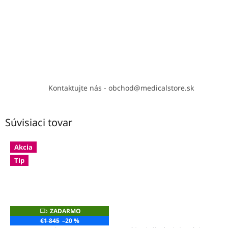
Kontaktujte nás - obchod@medicalstore.sk
Súvisiaci tovar
Akcia
Tip
ZADARMO
Z
A
€1 845
–20 %
D