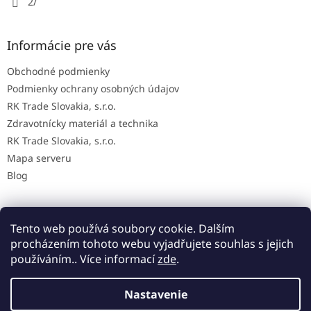
2/
Informácie pre vás
Obchodné podmienky
Podmienky ochrany osobných údajov
RK Trade Slovakia, s.r.o.
Zdravotnícky materiál a technika
RK Trade Slovakia, s.r.o.
Mapa serveru
Blog
Tento web používá soubory cookie. Dalším
Mapa AED na Slovensku
procházením tohoto webu vyjadřujete souhlas s jejich
používáním.. Více informací
zde
.
Nastavenie
Vytvoril Shoptet