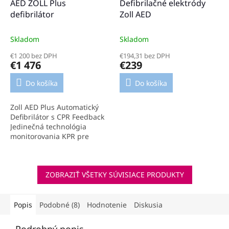
AED ZOLL Plus
Defibrilačné elektródy
A
R
defibrilátor
Zoll AED
M
O
Skladom
Skladom
€1 200 bez DPH
€194,31 bez DPH
€1 476
€239
Do košíka
Do košíka
Zoll AED Plus Automatický
Defibrilátor s CPR Feedback
Jedinečná technológia
monitorovania KPR pre
slovenské úrady a firmy
Pokročilý automatický
defibrilátor s revolučnou...
ZOBRAZIŤ VŠETKY SÚVISIACE PRODUKTY
Popis
Podobné (8)
Hodnotenie
Diskusia